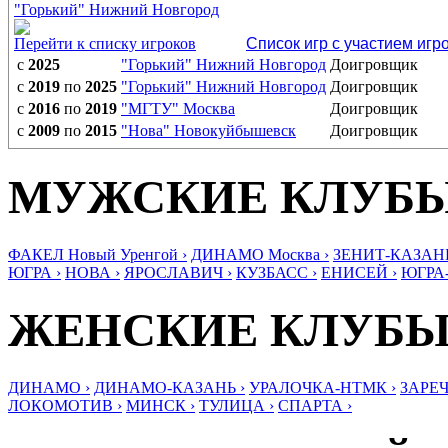
"Горький" Нижний Новгород
Перейти к списку игроков
Список игр с участием игр
с
2025
"Горький" Нижний Новгород
Доигровщик
с
2019
по
2025
"Горький" Нижний Новгород
Доигровщик
с
2016
по
2019
"МГТУ" Москва
Доигровщик
с
2009
по
2015
"Нова" Новокуйбышевск
Доигровщик
МУЖСКИЕ КЛУБ
ФАКЕЛ Новый Уренгой ›
ДИНАМО Москва ›
ЗЕНИТ-КАЗАНЬ
ЮГРА ›
НОВА ›
ЯРОСЛАВИЧ ›
КУЗБАСС ›
ЕНИСЕЙ ›
ЮГРА
ЖЕНСКИЕ КЛУБ
ДИНАМО ›
ДИНАМО-КАЗАНЬ ›
УРАЛОЧКА-НТМК ›
ЗАРЕЧ
ЛОКОМОТИВ ›
МИНСК ›
ТУЛИЦА ›
СПАРТА ›