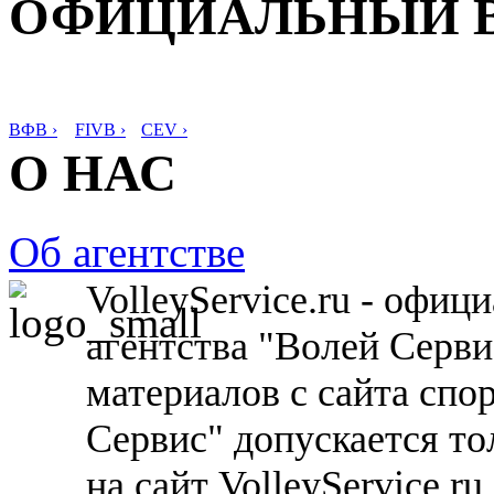
ОФИЦИАЛЬНЫЙ 
ВФВ ›
FIVB ›
CEV ›
О НАС
Об агентстве
VolleyService.ru - офи
агентства "Волей Серв
материалов с сайта спо
Сервис" допускается то
на сайт VolleyService.r