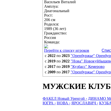
Васильев Виталий
Амплуа:
Диагональный
Рост:
206 см
Родился:
1989 (36 лет)
Гражданство:
Россия
Команда:
Перейти к списку игроков
Спис
с
2022
по
2023
"Оренбуржье" Оренбур
с
2019
по
2022
"Нова" Новокуйбышев
с
2017
по
2019
"Кузбасс" Кемерово
с
2009
по
2017
"Оренбуржье" Оренбур
МУЖСКИЕ КЛУ
ФАКЕЛ Новый Уренгой ›
ДИНАМО Мос
ЮГРА ›
НОВА ›
ЯРОСЛАВИЧ ›
КУЗБА