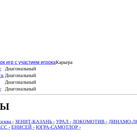
ок игр с участием игрока
Карьера
г
Диагональный
ск
Диагональный
Диагональный
г
Диагональный
БЫ
ква ›
ЗЕНИТ-КАЗАНЬ ›
УРАЛ ›
ЛОКОМОТИВ ›
ДИНАМО-ЛО
СС ›
ЕНИСЕЙ ›
ЮГРА-САМОТЛОР ›