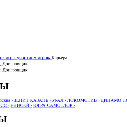
ок игр с участием игрока
Карьера
г
Доигровщик
г
Доигровщик
БЫ
ква ›
ЗЕНИТ-КАЗАНЬ ›
УРАЛ ›
ЛОКОМОТИВ ›
ДИНАМО-ЛО
СС ›
ЕНИСЕЙ ›
ЮГРА-САМОТЛОР ›
БЫ