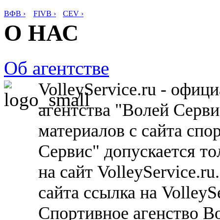
ВФВ ›
FIVB ›
CEV ›
О НАС
Об агентстве
VolleyService.ru - офи
агентства "Волей Серв
материалов с сайта спо
Сервис" допускается то
на сайт VolleyService.r
сайта ссылка на VolleyS
Спортивное агенство В