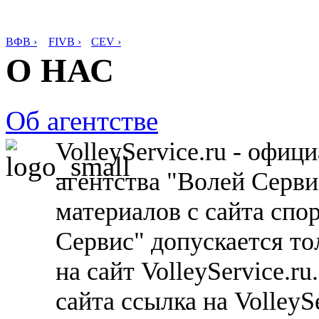
ВФВ ›
FIVB ›
CEV ›
О НАС
Об агентстве
VolleyService.ru - офи
агентства "Волей Серв
материалов с сайта спо
Сервис" допускается то
на сайт VolleyService.r
сайта ссылка на VolleyS