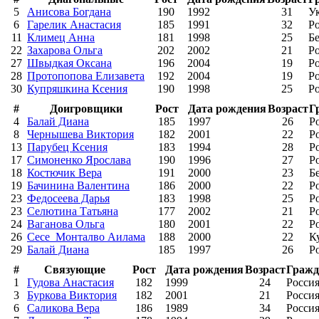
5
Анисова Богдана
190
1992
31
У
6
Гарелик Анастасия
185
1991
32
Р
11
Климец Анна
181
1998
25
Б
22
Захарова Ольга
202
2002
21
Р
27
Швыдкая Оксана
196
2004
19
Р
28
Протопопова Елизавета
192
2004
19
Р
30
Купряшкина Ксения
190
1998
25
Р
#
Доигровщики
Рост
Дата рождения
Возраст
Г
4
Балай Диана
185
1997
26
Р
8
Чернышева Виктория
182
2001
22
Р
13
Парубец Ксения
183
1994
28
Р
17
Симоненко Ярослава
190
1996
27
Р
18
Костючик Вера
191
2000
23
Б
19
Бачинина Валентина
186
2000
22
Р
23
Федосеева Дарья
183
1998
25
Р
23
Селютина Татьяна
177
2002
21
Р
24
Ваганова Ольга
180
2001
22
Р
26
Сесе_Монталво Аилама
188
2000
22
К
29
Балай Диана
185
1997
26
Р
#
Связующие
Рост
Дата рождения
Возраст
Гражд
1
Гудова Анастасия
182
1999
24
Росси
3
Буркова Виктория
182
2001
21
Росси
6
Саликова Вера
186
1989
34
Росси