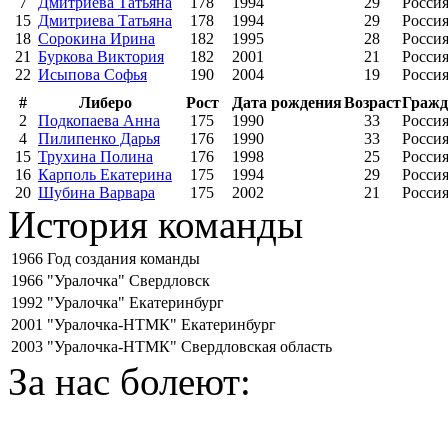
7
Дмитриева Татьяна
178
1994
29
Росси
15
Дмитриева Татьяна
178
1994
29
Росси
18
Сорокина Ирина
182
1995
28
Росси
21
Буркова Виктория
182
2001
21
Росси
22
Исыпова Софья
190
2004
19
Росси
#
Либеро
Рост
Дата рождения
Возраст
Гражд
2
Подкопаева Анна
175
1990
33
Росси
4
Пилипенко Дарья
176
1990
33
Росси
15
Трухина Полина
176
1998
25
Росси
16
Карполь Екатерина
175
1994
29
Росси
20
Шубина Варвара
175
2002
21
Росси
История команды
1966
Год создания команды
1966
"Уралочка" Свердловск
1992
"Уралочка" Екатеринбург
2001
"Уралочка-НТМК" Екатеринбург
2003
"Уралочка-НТМК" Свердловская область
За нас болеют: