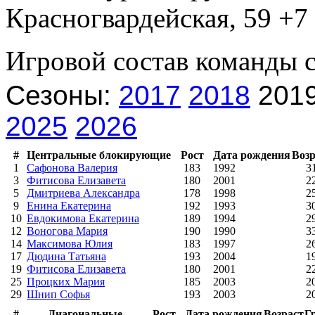
Красногвардейская, 59 +7 
Игровой состав команды 
Сезоны:
2017
2018
201
2025
2026
#
Центральные блокирующие
Рост
Дата рождения
Возр
1
Сафонова Валерия
183
1992
3
3
Фитисова Елизавета
180
2001
2
5
Дмитриева Александра
178
1998
2
9
Енина Екатерина
192
1993
3
10
Евдокимова Екатерина
189
1994
2
12
Воногова Мария
190
1990
3
14
Максимова Юлия
183
1997
2
17
Дюдина Татьяна
193
2004
1
19
Фитисова Елизавета
180
2001
2
25
Процких Мария
185
2003
2
29
Шнип Софья
193
2003
2
#
Диагональные
Рост
Дата рождения
Возраст
Г