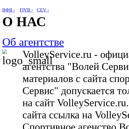
ВФВ ›
FIVB ›
CEV ›
О НАС
Об агентстве
VolleyService.ru - офи
агентства "Волей Серв
материалов с сайта спо
Сервис" допускается то
на сайт VolleyService.r
сайта ссылка на VolleyS
Спортивное агенство В