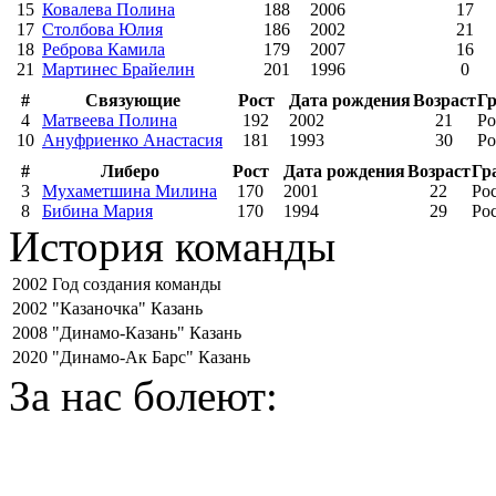
15
Ковалева Полина
188
2006
17
17
Столбова Юлия
186
2002
21
18
Реброва Камила
179
2007
16
21
Мартинес Брайелин
201
1996
0
#
Связующие
Рост
Дата рождения
Возраст
Г
4
Матвеева Полина
192
2002
21
Ро
10
Ануфриенко Анастасия
181
1993
30
Ро
#
Либеро
Рост
Дата рождения
Возраст
Гр
3
Мухаметшина Милина
170
2001
22
Ро
8
Бибина Мария
170
1994
29
Ро
История команды
2002
Год создания команды
2002
"Казаночка" Казань
2008
"Динамо-Казань" Казань
2020
"Динамо-Ак Барс" Казань
За нас болеют: