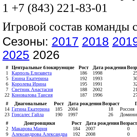
1 +7 (843) 221-83-01
Игровой состав команды 
Сезоны:
2017
2018
201
2025
2026
#
Центральные блокирующие
Рост
Дата рождения
Возр
1
Карполь Елизавета
186
1998
2
5
Енина Екатерина
192
1993
3
6
Королева Ирина
195
1991
3
7
Светник Анастасия
188
2002
2
22
Коновалова Таисия
187
1996
2
#
Диагональные
Рост
Дата рождения
Возраст
14
Гатина Екатерина
185
2004
18
Россия
23
Гонсалес Гайла
190
1997
26
Доминик
#
Доигровщики
Рост
Дата рождения
Возрас
2
Макарова Мария
184
2007
0
9
Александрова Александра
192
2008
0