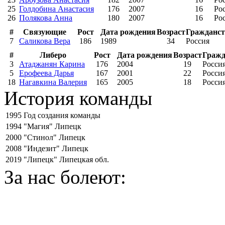
25
Голдобина Анастасия
176
2007
16
Ро
26
Полякова Анна
180
2007
16
Ро
#
Связующие
Рост
Дата рождения
Возраст
Гражданст
7
Саликова Вера
186
1989
34
Россия
#
Либеро
Рост
Дата рождения
Возраст
Гражд
3
Атаджанян Карина
176
2004
19
Росси
5
Ерофеева Дарья
167
2001
22
Росси
18
Нагавкина Валерия
165
2005
18
Росси
История команды
1995
Год создания команды
1994
"Магия" Липецк
2000
"Стинол" Липецк
2008
"Индезит" Липецк
2019
"Липецк" Липецкая обл.
За нас болеют: