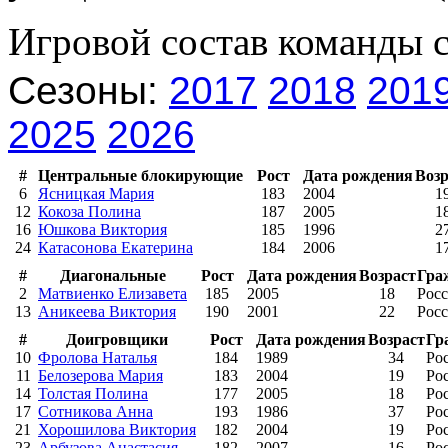
Игровой состав команды 
Сезоны:
2017
2018
201
2025
2026
#
Центральные блокирующие
Рост
Дата рождения
Возр
6
Ясницкая Мария
183
2004
1
12
Кокоза Полина
187
2005
1
16
Юшкова Виктория
185
1996
2
24
Катасонова Екатерина
184
2006
1
#
Диагональные
Рост
Дата рождения
Возраст
Гра
2
Матвиенко Елизавета
185
2005
18
Рос
13
Аникеева Виктория
190
2001
22
Рос
#
Доигровщики
Рост
Дата рождения
Возраст
Гр
10
Фролова Наталья
184
1989
34
Ро
11
Белозерова Мария
183
2004
19
Ро
14
Толстая Полина
177
2005
18
Ро
17
Сотникова Анна
193
1986
37
Ро
21
Хорошилова Виктория
182
2004
19
Ро
23
Арбузова Анастасия
182
2007
16
Ро