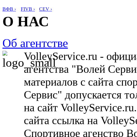
ВФВ ›
FIVB ›
CEV ›
О НАС
Об агентстве
VolleyService.ru - офи
агентства "Волей Серв
материалов с сайта спо
Сервис" допускается то
на сайт VolleyService.r
сайта ссылка на VolleyS
Спортивное агенство В