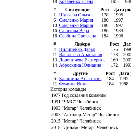
18
Коваленко Елена
195
198
#
Связующие
Рост
Дата р
1
Шкляева Ольга
178
1995
6
Смеленко Мария
180
1997
10
Смеленко Мария
180
1997
16
Саликова Вера
186
1989
16
Сербина Светлана
184
1996
#
Либеро
Рост
Дат
4
Пилипенко Дарья
176
199
11
Васильева Анастасия
178
200
13
Дороничева Екатерина
169
200
14
Аброскина Юлианна
172
199
#
Другие
Рост
Дата
6
Калинина Анастасия
184
1995
11
Фомина Инна
184
1988
История команды
1977
Год создания команды
1991
"ЧМС" Челябинск
1993
"Метар" Челябинск
2003
"Автодор-Метар" Челябинск
2015
"Метар" Челябинск
2018
"Динамо-Метар" Челябинск