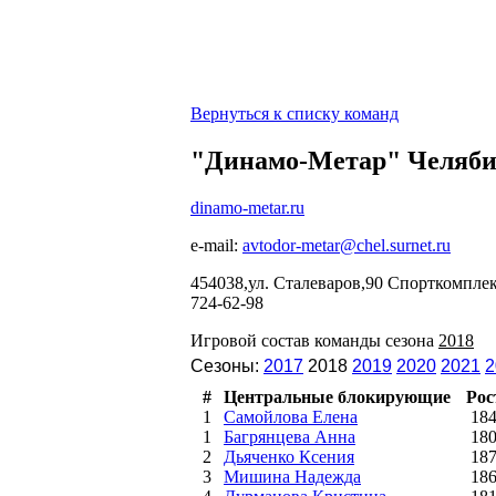
Вернуться к списку команд
"Динамо-Метар" Челяб
dinamo-metar.ru
e-mail:
avtodor-metar@chel.surnet.ru
454038,ул. Сталеваров,90 Спорткомплек
724-62-98
Игровой состав команды сезона
2018
Сезоны:
2017
2018
2019
2020
2021
2
#
Центральные блокирующие
Рос
1
Самойлова Елена
18
1
Багрянцева Анна
18
2
Дьяченко Ксения
18
3
Мишина Надежда
18