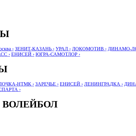
БЫ
ква ›
ЗЕНИТ-КАЗАНЬ ›
УРАЛ ›
ЛОКОМОТИВ ›
ДИНАМО-ЛО
СС ›
ЕНИСЕЙ ›
ЮГРА-САМОТЛОР ›
БЫ
ЛОЧКА-НТМК ›
ЗАРЕЧЬЕ ›
ЕНИСЕЙ ›
ЛЕНИНГРАДКА ›
ДИНА
СПАРТА ›
 ВОЛЕЙБОЛ