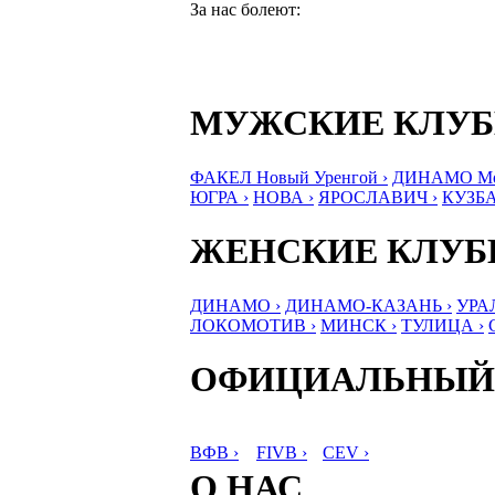
За нас болеют:
МУЖСКИЕ КЛУ
ФАКЕЛ Новый Уренгой ›
ДИНАМО Мос
ЮГРА ›
НОВА ›
ЯРОСЛАВИЧ ›
КУЗБА
ЖЕНСКИЕ КЛУ
ДИНАМО ›
ДИНАМО-КАЗАНЬ ›
УРА
ЛОКОМОТИВ ›
МИНСК ›
ТУЛИЦА ›
ОФИЦИАЛЬНЫЙ
ВФВ ›
FIVB ›
CEV ›
О НАС