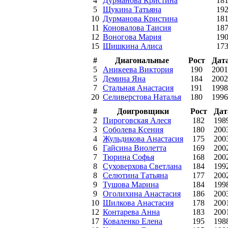
4
Дурманова Кристина
18
5
Щукина Татьяна
19
10
Дурманова Кристина
18
11
Коновалова Таисия
18
12
Воногова Мария
19
15
Шишкина Алиса
17
#
Диагональные
Рост
Дат
5
Аникеева Виктория
190
2001
5
Демина Яна
184
2002
7
Стальная Анастасия
191
1998
20
Селиверстова Наталья
180
1996
#
Доигровщики
Рост
Дат
2
Пироговская Алеся
182
198
3
Соболева Ксения
180
200
4
Жульдикова Анастасия
175
200
6
Гайсина Виолетта
169
200
7
Тюрина Софья
168
200
8
Суховерхова Светлана
184
199
8
Селютина Татьяна
177
200
9
Тушова Марина
184
199
9
Оголихина Анастасия
186
200
10
Шилкова Анастасия
178
200
12
Контарева Анна
183
200
17
Коваленко Елена
195
198