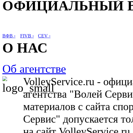
ОФИЦИАЛЬНЫЙ 
ВФВ ›
FIVB ›
CEV ›
О НАС
Об агентстве
VolleyService.ru - офи
агентства "Волей Серв
материалов с сайта спо
Сервис" допускается то
на сайт VolleyService.r