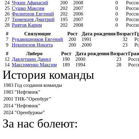
24
Чукин Афанасий
200
2008
0
Росси
25
Сушко Максим
202
2007
0
Росси
26
Филиппов Евгений
202
2006
0
Росси
27
Тюменцев Дмитрий
195
2007
0
Росси
28
Риятов Карим
202
2008
0
Росси
#
Связующие
Рост
Дата рождения
Возраст
Г
7
Рукавишников Евгений
200
1991
32
Р
9
Некипелов Никита
200
2000
23
Р
#
Либеро
Рост
Дата рождения
Возраст
Граж
12
Давлетшин Данил
190
2000
23
Росс
14
Максименко Максим
189
1994
28
Росс
История команды
1983
Год создания команды
1983
"Нефтяник"
2001
ТНК-"Оренбург"
2014
"Нефтяник"
2024
"Оренбуржье"
За нас болеют: