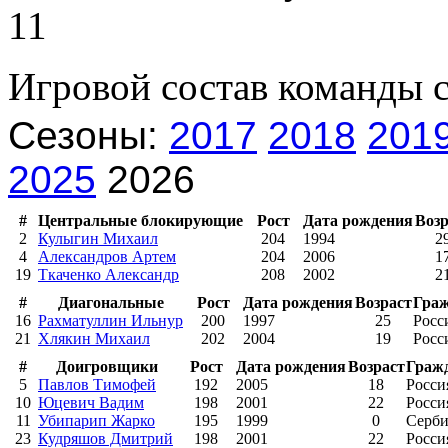
11
Игровой состав команды 
Сезоны:
2017
2018
201
2025
2026
#
Центральные блокирующие
Рост
Дата рождения
Возр
2
Кулыгин Михаил
204
1994
2
4
Александров Артем
204
2006
1
19
Ткаченко Александр
208
2002
2
#
Диагональные
Рост
Дата рождения
Возраст
Граж
16
Рахматуллин Ильнур
200
1997
25
Росс
21
Хлякин Михаил
202
2004
19
Росс
#
Доигровщики
Рост
Дата рождения
Возраст
Граж
5
Павлов Тимофей
192
2005
18
Росси
10
Юцевич Вадим
198
2001
22
Росси
11
Убипарип Жарко
195
1999
0
Серби
23
Кудряшов Дмитрий
198
2001
22
Росси