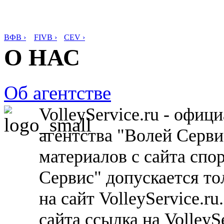
ВФВ ›
FIVB ›
CEV ›
О НАС
Об агентстве
VolleyService.ru - офи
агентства "Волей Серв
материалов с сайта спо
Сервис" допускается то
на сайт VolleyService.r
сайта ссылка на VolleyS