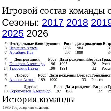
Игровой состав команды 
Сезоны:
2017
2018
201
2025
2026
#
Центральные блокирующие
Рост
Дата рождения
Возр
3
Черненко Артем
205
1984
3
7
Арсабиев Иса
207
1989
3
#
Доигровщики
Рост
Дата рождения
Возраст
Граж
1
Гончаров Александр
196
1995
28
Росс
14
Таюрский Павел
198
1991
32
Росс
#
Либеро
Рост
Дата рождения
Возраст
Гражданст
9
Аносов Антон
189
1990
33
Россия
#
Другие
Рост
Дата рождения
Возраст
Г
10
Сороколетов Александр
197
1986
37
Р
История команды
1980
Год создания команды