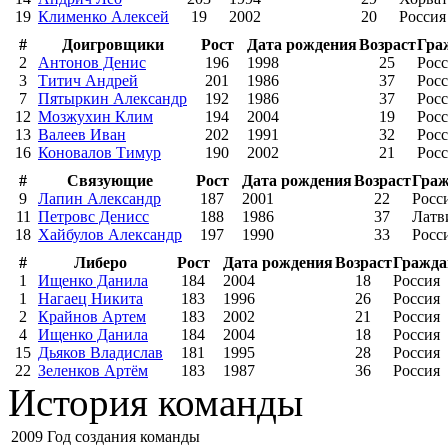
19
Клименко Алексей
19
2002
20
Россия
#
Доигровщики
Рост
Дата рождения
Возраст
Гра
2
Антонов Денис
196
1998
25
Рос
3
Титич Андрей
201
1986
37
Рос
7
Пятыркин Александр
192
1986
37
Рос
12
Мозжухин Клим
194
2004
19
Рос
13
Валеев Иван
202
1991
32
Рос
16
Коновалов Тимур
190
2002
21
Рос
#
Связующие
Рост
Дата рождения
Возраст
Граж
9
Лапин Александр
187
2001
22
Росс
11
Петровс Денисс
188
1986
37
Латв
18
Хайбулов Александр
197
1990
33
Росс
#
Либеро
Рост
Дата рождения
Возраст
Гражда
1
Ищенко Данила
184
2004
18
Россия
1
Нагаец Никита
183
1996
26
Россия
2
Крайнов Артем
183
2002
21
Россия
4
Ищенко Данила
184
2004
18
Россия
15
Дьяков Владислав
181
1995
28
Россия
22
Зеленков Артём
183
1987
36
Россия
История команды
2009
Год создания команды