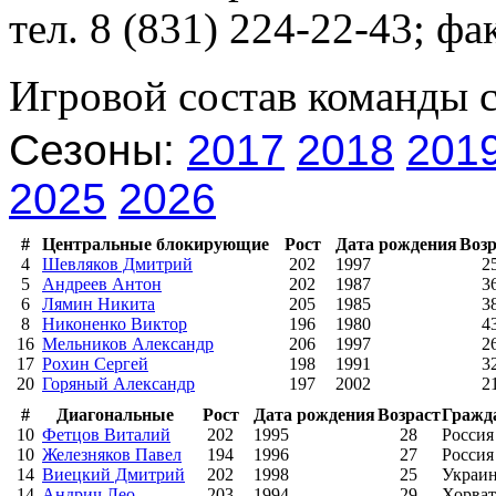
тел. 8 (831) 224-22-43; фа
Игровой состав команды 
Сезоны:
2017
2018
201
2025
2026
#
Центральные блокирующие
Рост
Дата рождения
Возр
4
Шевляков Дмитрий
202
1997
2
5
Андреев Антон
202
1987
3
6
Лямин Никита
205
1985
3
8
Никоненко Виктор
196
1980
4
16
Мельников Александр
206
1997
2
17
Рохин Сергей
198
1991
3
20
Горяный Александр
197
2002
2
#
Диагональные
Рост
Дата рождения
Возраст
Гражд
10
Фетцов Виталий
202
1995
28
Россия
10
Железняков Павел
194
1996
27
Россия
14
Виецкий Дмитрий
202
1998
25
Украи
14
Андрич Лео
203
1994
29
Хорват