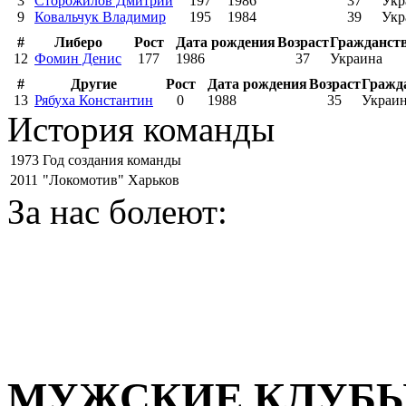
3
Сторожилов Дмитрий
197
1986
37
Укр
9
Ковальчук Владимир
195
1984
39
Укр
#
Либеро
Рост
Дата рождения
Возраст
Гражданст
12
Фомин Денис
177
1986
37
Украина
#
Другие
Рост
Дата рождения
Возраст
Гражд
13
Рябуха Константин
0
1988
35
Украи
История команды
1973
Год создания команды
2011
"Локомотив" Харьков
За нас болеют:
МУЖСКИЕ КЛУБ