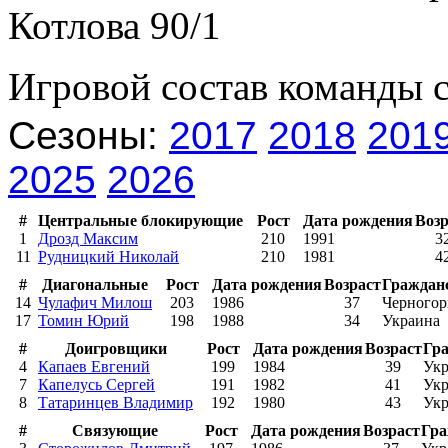
Котлова 90/1
Игровой состав команды 
Сезоны:
2017
2018
201
2025
2026
#
Центральные блокирующие
Рост
Дата рождения
Возр
1
Дрозд Максим
210
1991
3
11
Рудницкий Николай
210
1981
4
#
Диагональные
Рост
Дата рождения
Возраст
Граждан
14
Чулафич Милош
203
1986
37
Черногор
17
Томин Юрий
198
1988
34
Украина
#
Доигровщики
Рост
Дата рождения
Возраст
Гр
4
Капаев Евгений
199
1984
39
Укр
7
Капелусь Сергей
191
1982
41
Укр
8
Татаринцев Владимир
192
1980
43
Укр
#
Связующие
Рост
Дата рождения
Возраст
Гра