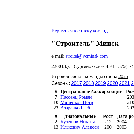
Вернуться к списку команд
"Строитель" Минск
e-mail:
stroitel@vcminsk.com
220013,ул. Сурганова,дом 45/3,+375(17) 2
Игровой состав команды сезона
2025
Сезоны:
2017
2018
2019
2020
2021
2
#
Центральные блокирующие
Рос
7
Пасовец Роман
20
10
Миненков Петр
21
23
Азаренко Глеб
20
#
Диагональные
Рост
Дата р
2
Кулешов Никита
212
2004
13
Илькевич Алексей
200
2003