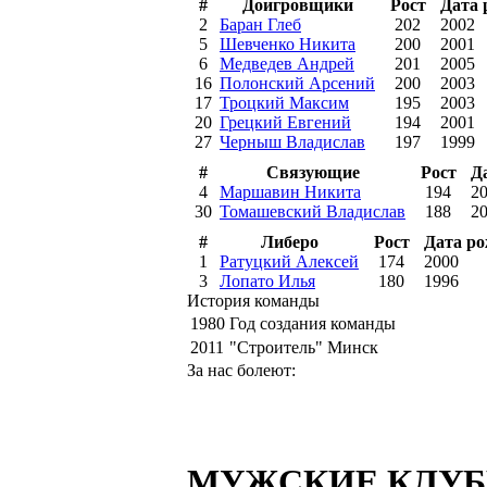
#
Доигровщики
Рост
Дата 
2
Баран Глеб
202
2002
5
Шевченко Никита
200
2001
6
Медведев Андрей
201
2005
16
Полонский Арсений
200
2003
17
Троцкий Максим
195
2003
20
Грецкий Евгений
194
2001
27
Черныш Владислав
197
1999
#
Связующие
Рост
Д
4
Маршавин Никита
194
2
30
Томашевский Владислав
188
2
#
Либеро
Рост
Дата р
1
Ратуцкий Алексей
174
2000
3
Лопато Илья
180
1996
История команды
1980
Год создания команды
2011
"Строитель" Минск
За нас болеют:
МУЖСКИЕ КЛУ