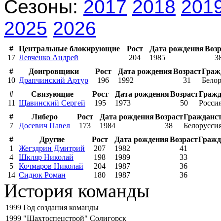
Сезоны:
2017
2018
201
2025
2026
#
Центральные блокирующие
Рост
Дата рождения
Возр
17
Левченко Андрей
204
1985
3
#
Доигровщики
Рост
Дата рождения
Возраст
Граж
10
Драпчинский Артур
196
1992
31
Белор
#
Связующие
Рост
Дата рождения
Возраст
Гражд
11
Щавинский Сергей
195
1973
50
Росси
#
Либеро
Рост
Дата рождения
Возраст
Гражданс
7
Досевич Павел
173
1984
38
Белорусси
#
Другие
Рост
Дата рождения
Возраст
Гражд
1
Жегздрин Дмитрий
207
1982
41
4
Шкляр Николай
198
1989
33
5
Кочмаров Николай
204
1987
36
14
Сидюк Роман
180
1987
36
История команды
1999
Год создания команды
1999
"Шахтоспецстрой" Солигорск