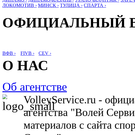
ЛОКОМОТИВ ›
МИНСК ›
ТУЛИЦА ›
СПАРТА ›
ОФИЦИАЛЬНЫЙ 
ВФВ ›
FIVB ›
CEV ›
О НАС
Об агентстве
VolleyService.ru - офи
агентства "Волей Серв
материалов с сайта спо