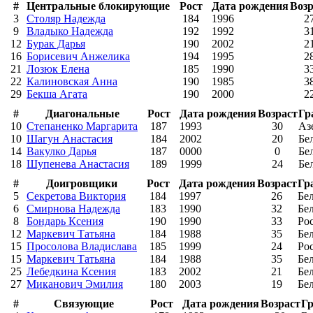
#
Центральные блокирующие
Рост
Дата рождения
Возр
3
Столяр Надежда
184
1996
2
9
Владыко Надежда
192
1992
3
12
Бурак Дарья
190
2002
2
16
Борисевич Анжелика
194
1995
2
21
Лозюк Елена
185
1990
3
22
Калиновская Анна
190
1985
3
29
Бекша Агата
190
2000
2
#
Диагональные
Рост
Дата рождения
Возраст
Гр
10
Степаненко Маргарита
187
1993
30
Аз
10
Шагун Анастасия
184
2002
20
Бе
14
Вакулко Дарья
187
0000
0
Бе
18
Шупенева Анастасия
189
1999
24
Бе
#
Доигровщики
Рост
Дата рождения
Возраст
Гр
5
Секретова Виктория
184
1997
26
Бе
6
Смирнова Надежда
183
1990
32
Бе
8
Бондарь Ксения
190
1990
33
Ро
12
Маркевич Татьяна
184
1988
35
Бе
15
Просолова Владислава
185
1999
24
Ро
15
Маркевич Татьяна
184
1988
35
Бе
25
Лебедкина Ксения
183
2002
21
Бе
27
Миканович Эмилия
180
2003
19
Бе
#
Связующие
Рост
Дата рождения
Возраст
Г