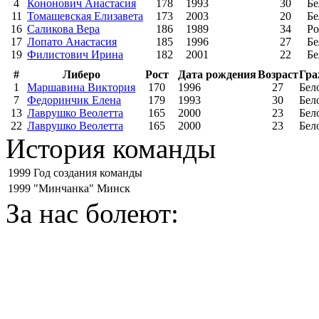
4
Кононович Анастасия
178
1993
30
Бе
11
Томашевская Елизавета
173
2003
20
Бе
16
Саликова Вера
186
1989
34
Ро
17
Лопато Анастасия
185
1996
27
Бе
19
Филистович Ирина
182
2001
22
Бе
#
Либеро
Рост
Дата рождения
Возраст
Гра
1
Маршавина Виктория
170
1996
27
Бел
7
Федоринчик Елена
179
1993
30
Бел
13
Лаврушко Веолетта
165
2000
23
Бел
22
Лаврушко Веолетта
165
2000
23
Бел
История команды
1999
Год создания команды
1999
"Минчанка" Минск
За нас болеют: