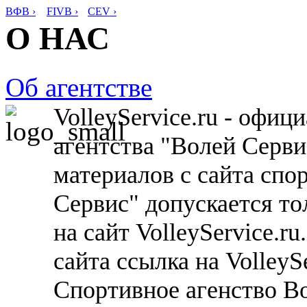
ВФВ ›
FIVB ›
CEV ›
О НАС
Об агентстве
VolleyService.ru - офи
агентства "Волей Серв
материалов с сайта спо
Сервис" допускается то
на сайт VolleyService.r
сайта ссылка на VolleyS
Спортивное агенство В