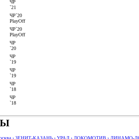
ЧР
`21
ЧР`20
PlayOff
ЧР`20
PlayOff
ЧР
`20
ЧР
`19
ЧР
`19
ЧР
`18
ЧР
`18
БЫ
ква ›
ЗЕНИТ-КАЗАНЬ ›
УРАЛ ›
ЛОКОМОТИВ ›
ДИНАМО-ЛО