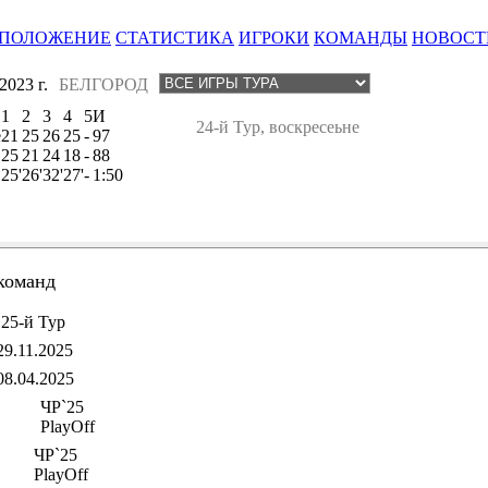
ПОЛОЖЕНИЕ
СТАТИСТИКА
ИГРОКИ
КОМАНДЫ
НОВОСТ
023 г.
БЕЛГОРОД
1
2
3
4
5
И
24-й Тур, воскресеьне
е
21
25
26
25
-
97
25
21
24
18
-
88
25'
26'
32'
27'
-
1:50
команд
25-й Тур
29.11.2025
08.04.2025
ЧР`25
PlayOff
ЧР`25
PlayOff