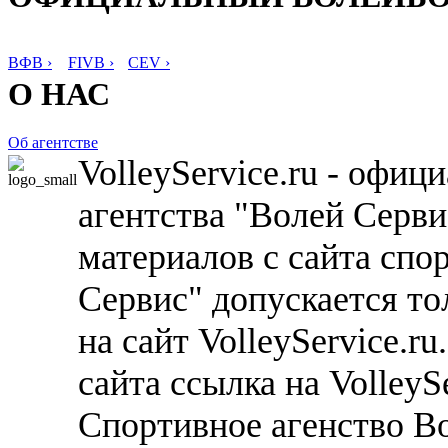
ВФВ ›
FIVB ›
CEV ›
О НАС
Об агентстве
VolleyService.ru - офи
агентства "Волей Серв
материалов с сайта спо
Сервис" допускается то
на сайт VolleyService.r
сайта ссылка на VolleyS
Спортивное агенство В