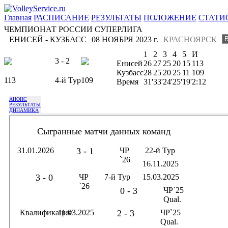
Главная
РАСПИСАНИЕ
РЕЗУЛЬТАТЫ
ПОЛОЖЕНИЕ
СТАТИ
ЧЕМПИОНАТ РОССИИ СУПЕРЛИГА
ЕНИСЕЙ - КУЗБАСС
08 НОЯБРЯ 2023 г.
КРАСНОЯРСК
1
2
3
4
5
И
3 - 2
Енисей
26
27
25
20
15
113
Кузбасс
28
25
20
25
11
109
113
4-й Тур
109
Время
31'
33'
24'
25'
19'
2:12
АНОНС
РЕЗУЛЬТАТЫ
ДИНАМИКА
Сыгранные матчи данных команд
31.01.2026
3 - 1
ЧР
22-й Тур
`26
16.11.2025
3 - 0
ЧР
7-й Тур
15.03.2025
`26
0 - 3
ЧР`25
Qual.
Квалификация
11.03.2025
2 - 3
ЧР`25
Qual.