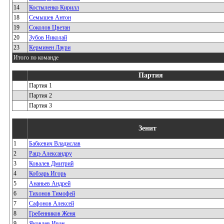
14
Костыленко Кирилл
18
Семышев Антон
19
Соколов Цветан
20
Зубов Николай
23
Керминен Лаури
Итого по команде
Партия
Партия 1
Партия 2
Партия 3
Зенит
1
Бабкевич Владислав
2
Рацэ Александру
3
Ковалев Дмитрий
4
Кобзарь Игорь
5
Ананьев Андрей
6
Тихонов Тимофей
7
Сафонов Алексей
8
Гребенников Женя
9
Яковлев Иван