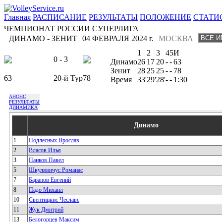
Главная
РАСПИСАНИЕ
РЕЗУЛЬТАТЫ
ПОЛОЖЕНИЕ
СТАТИ
ЧЕМПИОНАТ РОССИИ СУПЕРЛИГА
ДИНАМО - ЗЕНИТ
04 ФЕВРАЛЯ 2024 г.
МОСКВА
1
2
3
4
5
И
0 - 3
Динамо
26
17
20
-
-
63
Зенит
28
25
25
-
-
78
63
20-й Тур
78
Время
33'
29'
28'
-
-
1:30
АНОНС
РЕЗУЛЬТАТЫ
ДИНАМИКА
Динамо
1
Подлесных Ярослав
2
Власов Илья
3
Панков Павел
5
Шкулявичус Романас
7
Баранов Евгений
8
Падо Михаил
10
Свентицкис Чеславс
11
Жук Дмитрий
13
Белогорцев Максим