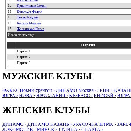
10
Кривитченко Семен
11
Воронков Федор
12
Титич Андрей
13
Космин Максим
15
Железняков Павел
Итого по команде
Партия
Партия 1
Партия 2
Партия 3
МУЖСКИЕ КЛУБЫ
ФАКЕЛ Новый Уренгой ›
ДИНАМО Москва ›
ЗЕНИТ-КАЗАНЬ
ЮГРА ›
НОВА ›
ЯРОСЛАВИЧ ›
КУЗБАСС ›
ЕНИСЕЙ ›
ЮГРА
ЖЕНСКИЕ КЛУБЫ
ДИНАМО ›
ДИНАМО-КАЗАНЬ ›
УРАЛОЧКА-НТМК ›
ЗАРЕЧ
ЛОКОМОТИВ ›
МИНСК ›
ТУЛИЦА ›
СПАРТА ›