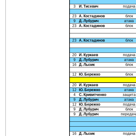
3
И. Тисевич
подача
23
А. Костадинов
блок
9
Д. Лубурич
атака
23
А. Костадинов
блок
23
А. Костадинов
блок
20
И. Куркаев
подача
9
Д. Лубурич
атака
16
Д. Лызик
блок
12
Ю. Бережко
блок
20
И. Куркаев
подача
12
Ю. Бережко
атака
4
С. Кривитченко
защита
9
Д. Лубурич
атака
12
Ю. Бережко
подача
9
Д. Лубурич
блок
9
Д. Лубурич
передач
16
Д. Лызик
подача