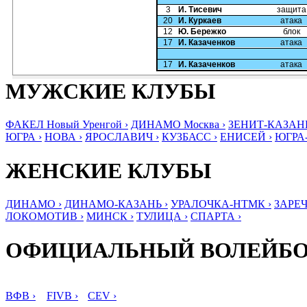
3
И. Тисевич
защита
20
И. Куркаев
атака
12
Ю. Бережко
блок
17
И. Казаченков
атака
17
И. Казаченков
атака
МУЖСКИЕ КЛУБЫ
ФАКЕЛ Новый Уренгой ›
ДИНАМО Москва ›
ЗЕНИТ-КАЗАНЬ
ЮГРА ›
НОВА ›
ЯРОСЛАВИЧ ›
КУЗБАСС ›
ЕНИСЕЙ ›
ЮГРА
ЖЕНСКИЕ КЛУБЫ
ДИНАМО ›
ДИНАМО-КАЗАНЬ ›
УРАЛОЧКА-НТМК ›
ЗАРЕЧ
ЛОКОМОТИВ ›
МИНСК ›
ТУЛИЦА ›
СПАРТА ›
ОФИЦИАЛЬНЫЙ ВОЛЕЙБ
ВФВ ›
FIVB ›
CEV ›