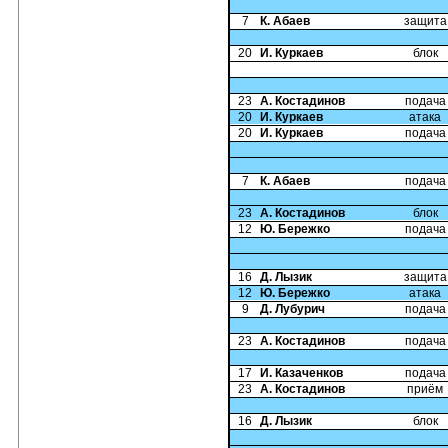
7
К. Абаев
защита
20
И. Куркаев
блок
23
А. Костадинов
подача
20
И. Куркаев
атака
20
И. Куркаев
подача
7
К. Абаев
подача
23
А. Костадинов
блок
12
Ю. Бережко
подача
16
Д. Лызик
защита
12
Ю. Бережко
атака
9
Д. Лубурич
подача
23
А. Костадинов
подача
17
И. Казаченков
подача
23
А. Костадинов
приём
16
Д. Лызик
блок