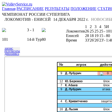
Главная
РАСПИСАНИЕ
РЕЗУЛЬТАТЫ
ПОЛОЖЕНИЕ
СТАТИ
ЧЕМПИОНАТ РОССИИ СУПЕРЛИГА
ЛОКОМОТИВ - ЕНИСЕЙ
14 ДЕКАБРЯ 2022 г.
НОВОСИБ
1
2
3
4
5
И
3 - 1
Локомотив
26
25
25
25
-
101
Енисей
28
18
19
15
-
80
101
14-й Тур
80
Время
33'
26'
26'
23'
-
1:4
АНОНС
РЕЗУЛЬТАТЫ
ДИНАМИКА
№
игрок
дейст
9
Д. Лубурич
0
:
12
Ю. Бережко
блок
7
К. Абаев
блок
9
Д. Лубурич
атака
4
С. Кривитченко
защита
16
Д. Лызик
блок