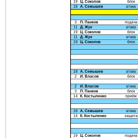
19
Ц. Соколов
блок
18
А. Семышев
атака
3
П. Панков
подача
11
Д. Жук
атака
19
Ц. Соколов
блок
11
Д. Жук
атака
19
Ц. Соколов
блок
18
А. Семышев
атака
2
И. Власов
блок
2
И. Власов
атака
3
П. Панков
блок
14
К. Костыленко
приём
18
А. Семышев
атака
14
К. Костыленко
защита
19
Ц. Соколов
подача