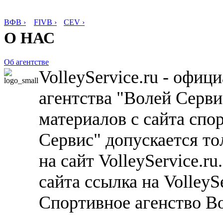
ВФВ ›
FIVB ›
CEV ›
О НАС
Об агентстве
VolleyService.ru - офи
агентства "Волей Серв
материалов с сайта спо
Сервис" допускается то
на сайт VolleyService.r
сайта ссылка на VolleyS
Спортивное агенство В