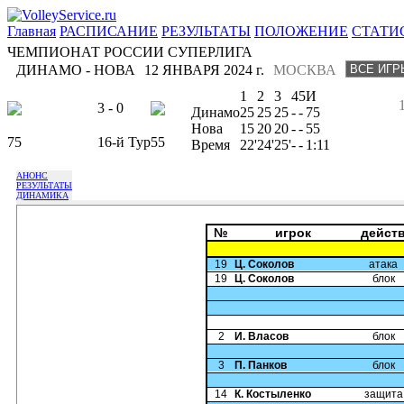
Главная
РАСПИСАНИЕ
РЕЗУЛЬТАТЫ
ПОЛОЖЕНИЕ
СТАТИ
ЧЕМПИОНАТ РОССИИ СУПЕРЛИГА
ДИНАМО - НОВА
12 ЯНВАРЯ 2024 г.
МОСКВА
1
2
3
4
5
И
3 - 0
Динамо
25
25
25
-
-
75
Нова
15
20
20
-
-
55
75
16-й Тур
55
Время
22'
24'
25'
-
-
1:11
АНОНС
РЕЗУЛЬТАТЫ
ДИНАМИКА
№
игрок
дейст
19
Ц. Соколов
атака
19
Ц. Соколов
блок
2
И. Власов
блок
3
П. Панков
блок
14
К. Костыленко
защита