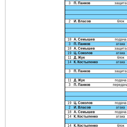
3
П. Панков
защита
2
И. Власов
блок
18
А. Семышев
подача
3
П. Панков
атака
18
А. Семышев
защита
19
Ц. Соколов
атака
11
Д. Жук
блок
14
К. Костыленко
атака
3
П. Панков
защита
11
Д. Жук
подача
3
П. Панков
передач
19
Ц. Соколов
подача
2
И. Власов
атака
18
А. Семышев
подача
14
К. Костыленко
атака
14
К. Костыленко
блок