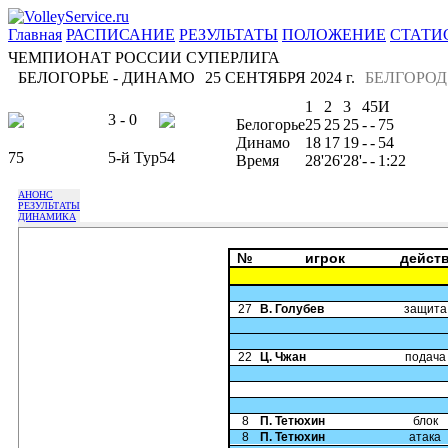
Главная
РАСПИСАНИЕ
РЕЗУЛЬТАТЫ
ПОЛОЖЕНИЕ
СТАТИ
ЧЕМПИОНАТ РОССИИ СУПЕРЛИГА
БЕЛОГОРЬЕ - ДИНАМО
25 СЕНТЯБРЯ 2024 г.
БЕЛГОРОД
1
2
3
4
5
И
3 - 0
Белогорье
25
25
25
-
-
75
Динамо
18
17
19
-
-
54
75
5-й Тур
54
Время
28'
26'
28'
-
-
1:22
АНОНС
РЕЗУЛЬТАТЫ
ДИНАМИКА
№
игрок
дейст
27
В. Голубев
защита
22
Ц. Чжан
подача
8
П. Тетюхин
блок
8
П. Тетюхин
атака