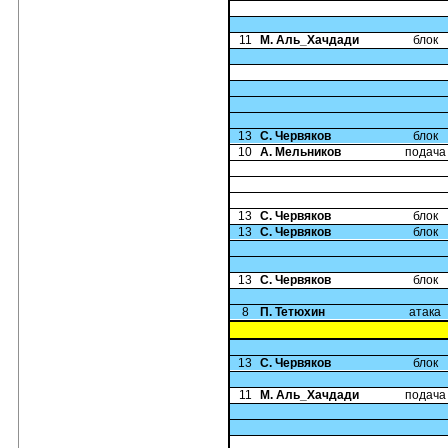
11
М. Аль_Хачдади
блок
13
С. Червяков
блок
10
А. Мельников
подача
13
С. Червяков
блок
13
С. Червяков
блок
13
С. Червяков
блок
8
П. Тетюхин
атака
13
С. Червяков
блок
11
М. Аль_Хачдади
подача