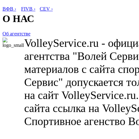
ВФВ ›
FIVB ›
CEV ›
О НАС
Об агентстве
VolleyService.ru - офи
агентства "Волей Серв
материалов с сайта спо
Сервис" допускается то
на сайт VolleyService.r
сайта ссылка на VolleyS
Спортивное агенство В