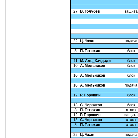
27
В. Голубев
защита
22
Ц. Чжан
подача
8
П. Тетюхин
блок
11
М. Аль_Хачдади
блок
10
А. Мельников
блок
10
А. Мельников
блок
10
А. Мельников
подача
12
Р. Порошин
блок
13
С. Червяков
блок
8
П. Тетюхин
атака
12
Р. Порошин
защита
13
С. Червяков
атака
8
П. Тетюхин
атака
22
Ц. Чжан
подача