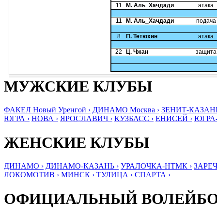
11
М. Аль_Хачдади
атака
11
М. Аль_Хачдади
подача
8
П. Тетюхин
атака
22
Ц. Чжан
защита
МУЖСКИЕ КЛУБЫ
ФАКЕЛ Новый Уренгой ›
ДИНАМО Москва ›
ЗЕНИТ-КАЗАНЬ
ЮГРА ›
НОВА ›
ЯРОСЛАВИЧ ›
КУЗБАСС ›
ЕНИСЕЙ ›
ЮГРА
ЖЕНСКИЕ КЛУБЫ
ДИНАМО ›
ДИНАМО-КАЗАНЬ ›
УРАЛОЧКА-НТМК ›
ЗАРЕЧ
ЛОКОМОТИВ ›
МИНСК ›
ТУЛИЦА ›
СПАРТА ›
ОФИЦИАЛЬНЫЙ ВОЛЕЙБ