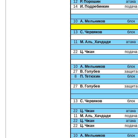
12
Р. Порошин
атака
14
И. Подребинкин
подача
10
А. Мельников
блок
13
С. Червяков
блок
11
М. Аль_Хачдади
атака
22
Ц. Чжан
подача
10
А. Мельников
блок
27
В. Голубев
защита
8
П. Тетюхин
блок
27
В. Голубев
защита
13
С. Червяков
блок
22
Ц. Чжан
атака
11
М. Аль_Хачдади
подача
22
Ц. Чжан
атака
22
Ц. Чжан
подача
10
А. Мельников
блок