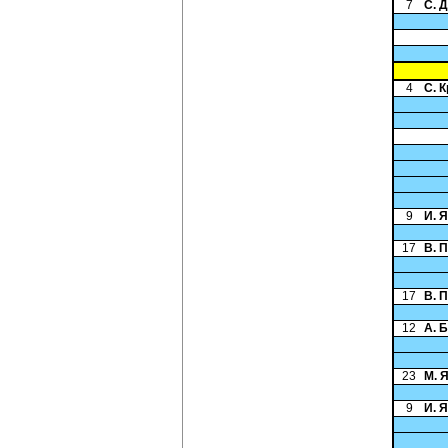
7
С. 
4
С. 
9
И. 
17
В. 
17
В. 
12
А. 
23
М. 
9
И. 