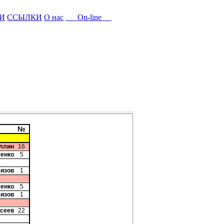
И
ССЫЛКИ
О нас
On-line
№
уллин
16
ченко
5
мизов
1
ченко
5
мизов
1
исеев
22