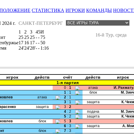
ПОЛОЖЕНИЕ
СТАТИСТИКА
ИГРОКИ
КОМАНДЫ
НОВОСТ
2024 г.
САНКТ-ПЕТЕРБУРГ
1
2
3
4
5
И
16-й Тур, среда
нит
25
25
25
-
-
75
енбуржье
17
16
17
-
-
50
емя
24'
24'
28'
-
-
1:16
игрок
действ
счёт
действ
игрок
1-я партия
0
:
1
атака
И. Рахмат
1
:
1
блок
М. Зин
Яковлев
атака
2
:
1
3
:
1
защита
К. Чек
Тарасенко
защита
3
:
2
4
:
2
подача
М. Зин
5
:
2
защита
К. Чек
Яковлев
блок
5
:
3
6
:
3
защита
А. Мо
Янт
блок
7
:
3