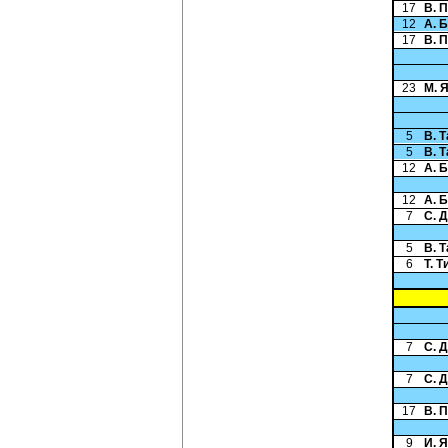
17
В. 
12
А. 
17
В. 
23
М. 
5
В. 
5
В. 
12
А. 
12
А. 
7
С. 
5
В. 
6
Т. 
7
С. 
7
С. 
17
В. 
9
И. 