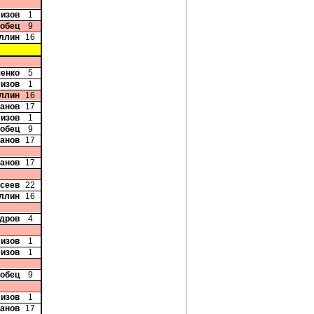
мизов
1
добец
9
уллин
16
ченко
5
мизов
1
уллин
16
Панов
17
мизов
1
добец
9
Панов
17
Панов
17
исеев
22
уллин
16
ндров
4
мизов
1
мизов
1
добец
9
мизов
1
Панов
17