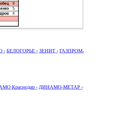
добец
9
ченко
5
ндров
4
 ›
БЕЛОГОРЬЕ ›
ЗЕНИТ ›
ГАЗПРОМ-
МО Краснодар ›
ДИНАМО-МЕТАР ›