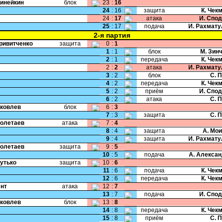
Динейкин
блок
23
:
16
24
:
16
защита
К. Чек
24
:
17
атака
И. Спо
25
:
17
подача
И. Рахмат
2-я партия
Кривитченко
защита
0
:
1
1
:
1
блок
М. Зин
2
:
1
передача
К. Чек
2
:
2
атака
И. Рахмат
3
:
2
блок
С. 
4
:
2
передача
К. Чек
5
:
2
приём
И. Спо
6
:
2
атака
С. 
Яковлев
блок
6
:
3
7
:
3
защита
С. 
Полетаев
атака
7
:
4
8
:
4
защита
А. Мо
9
:
4
защита
И. Рахмат
Полетаев
защита
9
:
5
10
:
5
подача
А. Алекса
Бутько
защита
10
:
6
11
:
6
подача
К. Чек
12
:
6
передача
К. Чек
Янт
атака
12
:
7
13
:
7
подача
И. Спо
Яковлев
блок
13
:
8
14
:
8
передача
К. Чек
15
:
8
приём
С. 