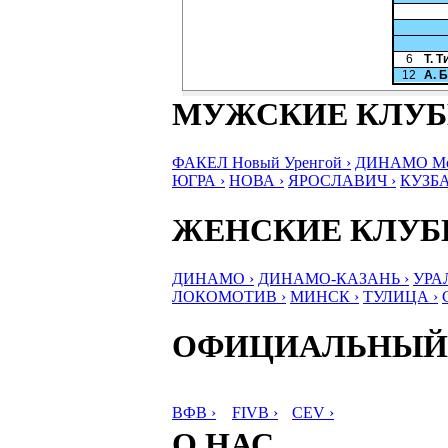
6
Т. 
12
А. 
МУЖСКИЕ КЛУ
ФАКЕЛ Новый Уренгой ›
ДИНАМО Мос
ЮГРА ›
НОВА ›
ЯРОСЛАВИЧ ›
КУЗБА
ЖЕНСКИЕ КЛУ
ДИНАМО ›
ДИНАМО-КАЗАНЬ ›
УРА
ЛОКОМОТИВ ›
МИНСК ›
ТУЛИЦА ›
ОФИЦИАЛЬНЫЙ
ВФВ ›
FIVB ›
CEV ›
О НАС