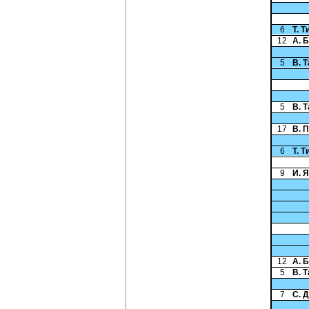
6
Т. 
12
А. 
5
В. 
5
В. 
17
В. 
6
Т. 
9
И. 
12
А. 
5
В. 
7
С. 