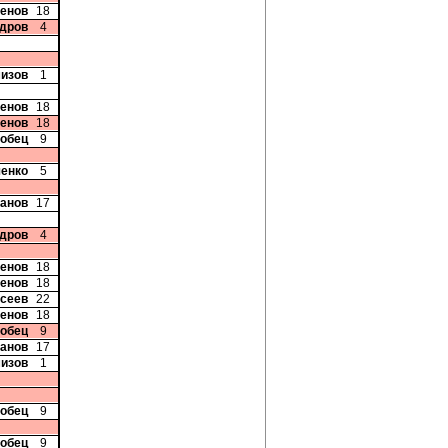
ченов
18
ндров
4
мизов
1
ченов
18
ченов
18
добец
9
ченко
5
Панов
17
ндров
4
ченов
18
ченов
18
исеев
22
ченов
18
добец
9
Панов
17
мизов
1
добец
9
добец
9