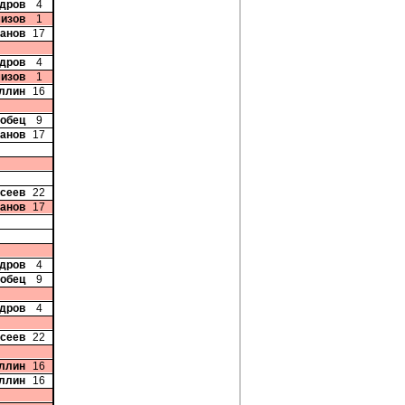
ндров
4
мизов
1
Панов
17
ндров
4
мизов
1
уллин
16
добец
9
Панов
17
исеев
22
Панов
17
ндров
4
добец
9
ндров
4
исеев
22
уллин
16
уллин
16