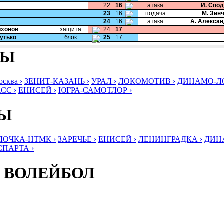
22
:
16
атака
И. Спо
23
:
16
подача
М. Зин
24
:
16
атака
А. Алекса
Тихонов
защита
24
:
17
Бутько
блок
25
:
17
БЫ
ква ›
ЗЕНИТ-КАЗАНЬ ›
УРАЛ ›
ЛОКОМОТИВ ›
ДИНАМО-ЛО
СС ›
ЕНИСЕЙ ›
ЮГРА-САМОТЛОР ›
БЫ
ЛОЧКА-НТМК ›
ЗАРЕЧЬЕ ›
ЕНИСЕЙ ›
ЛЕНИНГРАДКА ›
ДИНА
СПАРТА ›
 ВОЛЕЙБОЛ