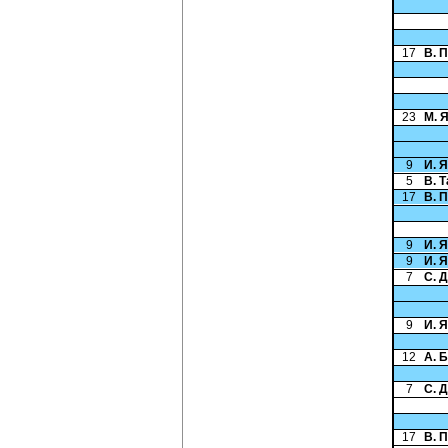
17
В. 
23
М. 
9
И. 
5
В. 
17
В. 
9
И. 
9
И. 
7
С. 
9
И. 
12
А. 
7
С. 
17
В. 