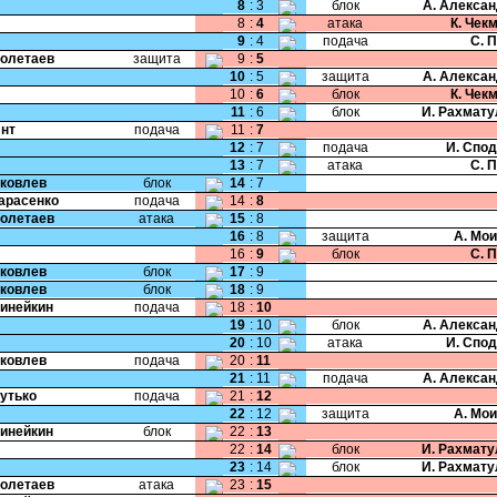
8
:
3
блок
А. Алекса
8
:
4
атака
К. Чек
9
:
4
подача
С. 
Полетаев
защита
9
:
5
10
:
5
защита
А. Алекса
10
:
6
блок
К. Чек
11
:
6
блок
И. Рахмат
Янт
подача
11
:
7
12
:
7
подача
И. Спо
13
:
7
атака
С. 
Яковлев
блок
14
:
7
Тарасенко
подача
14
:
8
Полетаев
атака
15
:
8
16
:
8
защита
А. Мо
16
:
9
блок
С. 
Яковлев
блок
17
:
9
Яковлев
блок
18
:
9
Динейкин
подача
18
:
10
19
:
10
блок
А. Алекса
20
:
10
атака
И. Спо
Яковлев
подача
20
:
11
21
:
11
подача
А. Алекса
Бутько
подача
21
:
12
22
:
12
защита
А. Мо
Динейкин
блок
22
:
13
22
:
14
блок
И. Рахмат
23
:
14
блок
И. Рахмат
Полетаев
атака
23
:
15