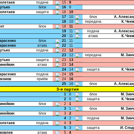
Полетаев
подача
15
:
9
Бутько
блок
16
:
9
Полетаев
защита
16
:
10
17
:
10
блок
А. Алекса
18
:
10
передача
К. Чек
Янт
блок
18
:
11
19
:
11
подача
А. Алекса
20
:
11
атака
К. Чек
Тарасенко
блок
21
:
11
Тарасенко
атака
22
:
11
Бутько
подача
22
:
12
23
:
12
передача
М. Зин
Бутько
защита
23
:
13
Динейкин
атака
23
:
14
24
:
14
защита
К. Чек
Тарасенко
подача
24
:
15
Тихонов
приём
24
:
16
25
:
16
блок
А. Алекса
3-я партия
1
:
0
блок
М. Зин
2
:
0
защита
К. Чек
Динейкин
блок
2
:
1
3
:
1
блок
М. Зин
Динейкин
блок
3
:
2
4
:
2
подача
М. Зин
Полетаев
подача
4
:
3
5
:
3
защита
И. Спо
Яковлев
атака
5
:
4