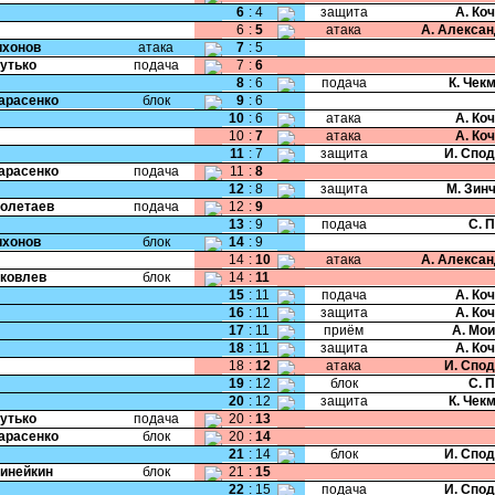
6
:
4
защита
А. Ко
6
:
5
атака
А. Алекса
Тихонов
атака
7
:
5
Бутько
подача
7
:
6
8
:
6
подача
К. Чек
Тарасенко
блок
9
:
6
10
:
6
атака
А. Ко
10
:
7
атака
А. Ко
11
:
7
защита
И. Спо
Тарасенко
подача
11
:
8
12
:
8
защита
М. Зин
Полетаев
подача
12
:
9
13
:
9
подача
С. 
Тихонов
блок
14
:
9
14
:
10
атака
А. Алекса
Яковлев
блок
14
:
11
15
:
11
подача
А. Ко
16
:
11
защита
А. Ко
17
:
11
приём
А. Мо
18
:
11
защита
А. Ко
18
:
12
атака
И. Спо
19
:
12
блок
С. 
20
:
12
защита
К. Чек
Бутько
подача
20
:
13
Тарасенко
блок
20
:
14
21
:
14
блок
И. Спо
Динейкин
блок
21
:
15
22
:
15
подача
И. Спо