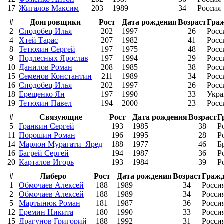
17
Жигалов Максим
203
1989
34
Россия
#
Доигровщики
Рост
Дата рождения
Возраст
Гра
2
Сподобец Илья
202
1997
26
Росс
4
Хтей Тарас
207
1982
41
Росс
8
Тетюхин Сергей
197
1975
48
Росс
9
Подлесных Ярослав
197
1994
29
Росс
10
Данилов Роман
208
1985
38
Росс
15
Семенов Константин
211
1989
34
Росс
16
Сподобец Илья
202
1997
26
Росс
18
Ерещенко Ян
197
1990
33
Укра
19
Тетюхин Павел
194
2000
23
Росс
#
Связующие
Рост
Дата рождения
Возраст
Г
5
Гранкин Сергей
193
1985
38
Р
11
Порошин Роман
196
1995
28
Р
14
Марлон Мурагати_Яред
188
1977
46
Б
16
Багрей Сергей
194
1987
36
Р
20
Карталов Игорь
193
1984
39
Р
#
Либеро
Рост
Дата рождения
Возраст
Гражд
1
Обмочаев Алексей
188
1989
34
Росси
2
Обмочаев Алексей
188
1989
34
Росси
5
Мартынюк Роман
181
1987
36
Росси
12
Еремин Никита
180
1990
33
Росси
15
Драгунов Григорий
188
1992
31
Росси