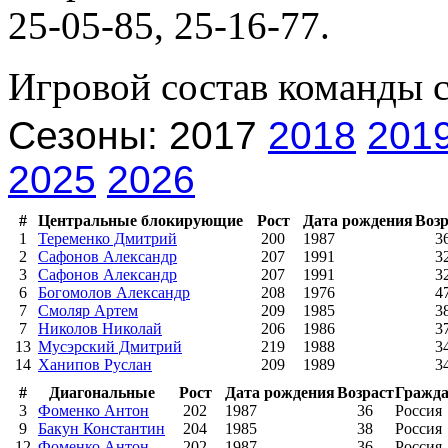
25-05-85, 25-16-77.
Игровой состав команды 
Сезоны: 2017
2018
201
2025
2026
#
Центральные блокирующие
Рост
Дата рождения
Возр
1
Теременко Дмитрий
200
1987
3
2
Сафонов Александр
207
1991
3
3
Сафонов Александр
207
1991
3
6
Богомолов Александр
208
1976
4
7
Смоляр Артем
209
1985
3
7
Николов Николай
206
1986
3
13
Мусэрский Дмитрий
219
1988
3
14
Ханипов Руслан
209
1989
3
#
Диагональные
Рост
Дата рождения
Возраст
Гражда
3
Фоменко Антон
202
1987
36
Россия
9
Бакун Константин
204
1985
38
Россия
12
Фоменко Антон
202
1987
36
Россия