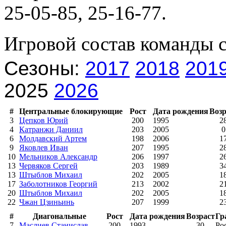
25-05-85, 25-16-77.
Игровой состав команды 
Сезоны:
2017
2018
201
2025
2026
#
Центральные блокирующие
Рост
Дата рождения
Возр
3
Цепков Юрий
200
1995
2
4
Катранжи Даниил
203
2005
0
6
Молдавский Артем
198
2006
1
9
Яковлев Иван
207
1995
2
10
Мельников Александр
206
1997
2
13
Червяков Сергей
203
1989
3
13
Штыблов Михаил
202
2005
1
17
Заболотников Георгий
213
2002
2
20
Штыблов Михаил
202
2005
1
22
Чжан Цзиньинь
207
1999
2
#
Диагональные
Рост
Дата рождения
Возраст
Гр
7
Маслиев Станислав
200
1993
30
Ро