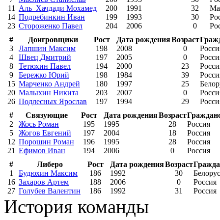
11
Аль_Хачдади Мохамед
200
1991
32
Ма
14
Подребинкин Иван
199
1993
30
Ро
23
Стороженко Павел
204
2006
0
Ро
#
Доигровщики
Рост
Дата рождения
Возраст
Граж
3
Лапшин Максим
198
2008
0
Росси
4
Швец Дмитрий
197
2005
0
Росси
8
Тетюхин Павел
194
2000
23
Росси
9
Бережко Юрий
198
1984
39
Росси
15
Марченко Андрей
180
1997
25
Белор
20
Малыхин Никита
203
2007
0
Росси
26
Подлесных Ярослав
197
1994
29
Росси
#
Связующие
Рост
Дата рождения
Возраст
Граждан
2
Жось Роман
195
1995
28
Россия
5
Жогов Евгений
197
2004
18
Россия
12
Порошин Роман
196
1995
28
Россия
21
Ефимов Иван
194
2006
0
Россия
#
Либеро
Рост
Дата рождения
Возраст
Гражда
1
Будюхин Максим
186
1992
30
Белору
16
Захаров Артем
188
2006
0
Россия
27
Голубев Валентин
186
1992
31
Россия
История команды