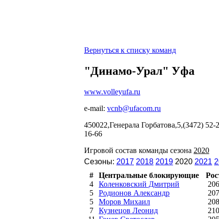
Вернуться к списку команд
"Динамо-Урал" Уфа
www.volleyufa.ru
e-mail:
vcnb@ufacom.ru
450022,Генерала Горбатова,5,(3472) 52-
16-66
Игровой состав команды сезона
2020
Сезоны:
2017
2018
2019
2020
2021
2
#
Центральные блокирующие
Рос
4
Коленковский Дмитрий
20
5
Родионов Александр
20
5
Моров Михаил
20
7
Кузнецов Леонид
21