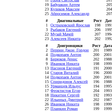
11
Гоцев Светослав
20
19
Бабушкин Артем
20
23
Куликов Максим
20
25
Абросимов Александр
20
#
Диагональные
Рост
Дат
1
Остраховский Ярослав
198
199
3
Рыбаков Евгений
206
199
22
Музай Мачей
207
199
23
Алексеев Никита
202
199
#
Доигровщики
Рост
Дат
2
Перрин Джон_Гордон
201
1989
4
Подкопаев Антон
200
2001
8
Бирюков Денис
202
1988
9
Иванков Никита
198
1999
13
Насонов Евгений
191
2000
14
Старов Виталий
196
2000
14
Подкопаев Антон
200
2001
15
Спиридонов Алексей
196
1988
15
Урманцев Ильдус
194
1995
17
Феоктистов Егор
204
1993
18
Никитин Сергей
192
1993
22
Ильиных Дмитрий
202
1987
26
Иванков Никита
198
1999
27
Планкин Роман
199
1999