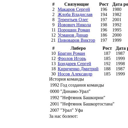
#
Связующие
Рост
Дата р
2
Макаров Сергей
196
1980
2
Жлоба Владислав
194
1982
8
Терентьев Олег
197
2001
9
Йовович Никола
198
1992
11
Порошин Роман
196
1995
12
Усманов Динар
186
2000
21
Пивоваров Виктор
197
1999
#
Либеро
Рост
Дата 
10
Брагин Роман
187
1987
12
Фролов Игорь
185
1999
13
Бондарев Сергей
192
1998
18
Кириченко Дмитрий
188
1987
30
Носов Александр
185
1999
История команды
1992
Год создания команды
0000
"Динамо-Урал"
1992
"Нефтяник Башкирии"
2001
"Нефтяник Башкортостана"
2007
"Урал" Уфа
За нас болеют: