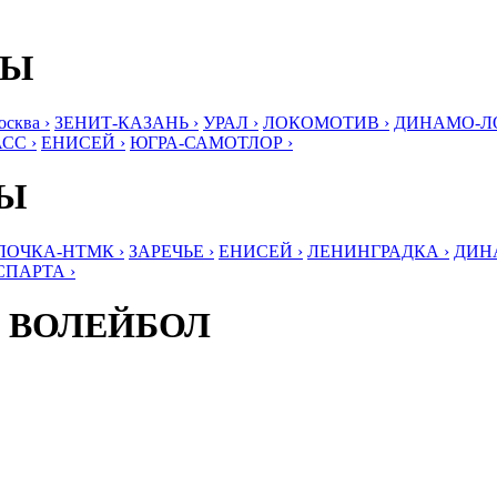
БЫ
ква ›
ЗЕНИТ-КАЗАНЬ ›
УРАЛ ›
ЛОКОМОТИВ ›
ДИНАМО-ЛО
СС ›
ЕНИСЕЙ ›
ЮГРА-САМОТЛОР ›
БЫ
ЛОЧКА-НТМК ›
ЗАРЕЧЬЕ ›
ЕНИСЕЙ ›
ЛЕНИНГРАДКА ›
ДИНА
СПАРТА ›
 ВОЛЕЙБОЛ