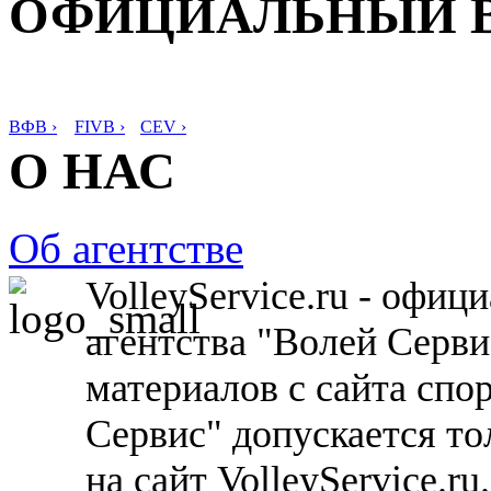
ОФИЦИАЛЬНЫЙ 
ВФВ ›
FIVB ›
CEV ›
О НАС
Об агентстве
VolleyService.ru - офи
агентства "Волей Серв
материалов с сайта спо
Сервис" допускается то
на сайт VolleyService.r