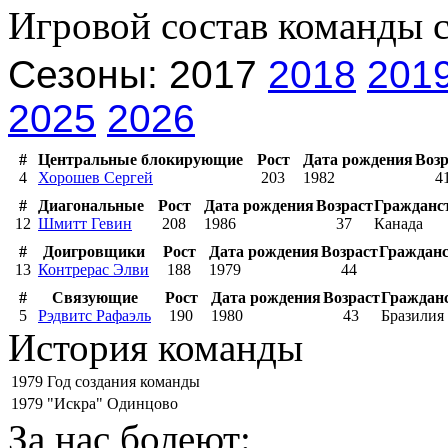
Игровой состав команды 
Сезоны: 2017
2018
201
2025
2026
#
Центральные блокирующие
Рост
Дата рождения
Возр
4
Хорошев Сергей
203
1982
4
#
Диагональные
Рост
Дата рождения
Возраст
Гражданс
12
Шмитт Гевин
208
1986
37
Канада
#
Доигровщики
Рост
Дата рождения
Возраст
Граждан
13
Контрерас Элви
188
1979
44
#
Связующие
Рост
Дата рождения
Возраст
Граждан
5
Рэдвитс Рафаэль
190
1980
43
Бразилия
История команды
1979
Год создания команды
1979
"Искра" Одинцово
За нас болеют: