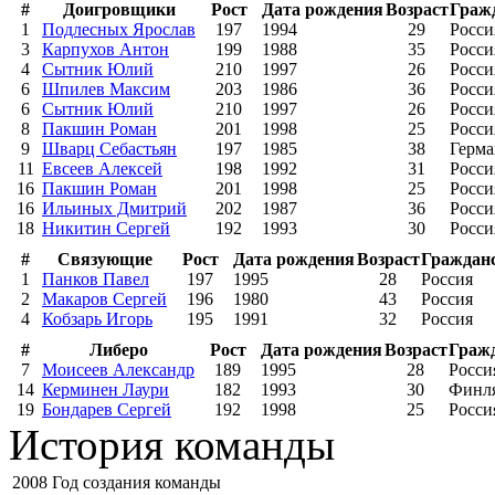
#
Доигровщики
Рост
Дата рождения
Возраст
Граж
1
Подлесных Ярослав
197
1994
29
Росси
3
Карпухов Антон
199
1988
35
Росси
4
Сытник Юлий
210
1997
26
Росси
6
Шпилев Максим
203
1986
36
Росси
6
Сытник Юлий
210
1997
26
Росси
8
Пакшин Роман
201
1998
25
Росси
9
Шварц Себастьян
197
1985
38
Герма
11
Евсеев Алексей
198
1992
31
Росси
16
Пакшин Роман
201
1998
25
Росси
16
Ильиных Дмитрий
202
1987
36
Росси
18
Никитин Сергей
192
1993
30
Росси
#
Связующие
Рост
Дата рождения
Возраст
Граждан
1
Панков Павел
197
1995
28
Россия
2
Макаров Сергей
196
1980
43
Россия
4
Кобзарь Игорь
195
1991
32
Россия
#
Либеро
Рост
Дата рождения
Возраст
Граж
7
Моисеев Александр
189
1995
28
Росси
14
Керминен Лаури
182
1993
30
Финл
19
Бондарев Сергей
192
1998
25
Росси
История команды
2008
Год создания команды