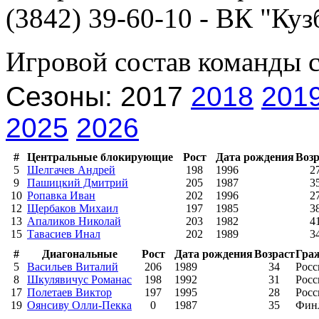
(3842) 39-60-10 - ВК "Куз
Игровой состав команды 
Сезоны: 2017
2018
201
2025
2026
#
Центральные блокирующие
Рост
Дата рождения
Возр
5
Шелгачев Андрей
198
1996
2
9
Пашицкий Дмитрий
205
1987
3
10
Ропавка Иван
202
1996
2
12
Щербаков Михаил
197
1985
3
13
Апаликов Николай
203
1982
4
15
Тавасиев Инал
202
1989
3
#
Диагональные
Рост
Дата рождения
Возраст
Гра
5
Васильев Виталий
206
1989
34
Росс
8
Шкулявичус Романас
198
1992
31
Росс
17
Полетаев Виктор
197
1995
28
Росс
19
Оянсиву Олли-Пекка
0
1987
35
Фин