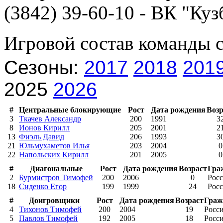
(3842) 39-60-10 - ВК "Куз
Игровой состав команды 
Сезоны:
2017
2018
201
2025
2026
#
Центральные блокирующие
Рост
Дата рождения
Возр
3
Ткачев Александр
200
1991
3
8
Ионов Кирилл
205
2001
2
13
Фиэль Давид
206
1993
3
21
Юльмухаметов Илья
203
2004
0
22
Напольских Кирилл
201
2005
0
#
Диагональные
Рост
Дата рождения
Возраст
Гра
2
Бурмистров Тимофей
200
2006
0
Рос
18
Сиденко Егор
199
1999
24
Рос
#
Доигровщики
Рост
Дата рождения
Возраст
Граж
4
Тихонов Тимофей
200
2004
19
Росс
5
Павлов Тимофей
192
2005
18
Росс