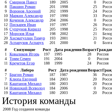
6
Смирнов Павел
189
2005
0
Росс
8
Пакшин Роман
201
1998
25
Росс
9
Воронов Арсений
202
1999
24
Росс
10
Маркин Александр
197
1990
33
Росс
10
Коченов Александр
204
2006
0
Росс
12
Пискарев Иван
197
1997
26
Росс
16
Супрунов Кирилл
205
1998
25
Росс
17
Морозов Илья
198
2002
21
Бело
20
Хисматуллин Тимур
193
2001
21
Росс
28
Аспарухов Аспарух
201
2000
0
Болг
#
Связующие
Рост
Дата рождения
Возраст
Граждан
1
Коваликов Игорь
197
1995
28
Россия
4
Томм Семен
191
2004
0
Россия
11
Кречетов Егор
188
1999
24
Россия
#
Либеро
Рост
Дата рождения
Возраст
Граж
7
Брагин Роман
187
1987
36
Росс
7
Клюпа Евгений
184
2003
20
Росс
11
Каштанов Михаил
180
2003
20
Росс
14
Новицкий Всеволод
184
2006
0
Росс
19
Каштанов Михаил
180
2003
20
Росс
История команды
2008
Год создания команды