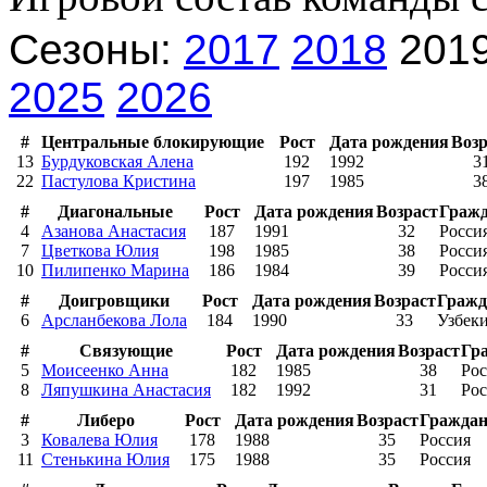
Сезоны:
2017
2018
201
2025
2026
#
Центральные блокирующие
Рост
Дата рождения
Возр
13
Бурдуковская Алена
192
1992
3
22
Пастулова Кристина
197
1985
3
#
Диагональные
Рост
Дата рождения
Возраст
Гражд
4
Азанова Анастасия
187
1991
32
Росси
7
Цветкова Юлия
198
1985
38
Росси
10
Пилипенко Марина
186
1984
39
Росси
#
Доигровщики
Рост
Дата рождения
Возраст
Гражд
6
Арсланбекова Лола
184
1990
33
Узбек
#
Связующие
Рост
Дата рождения
Возраст
Гр
5
Моисеенко Анна
182
1985
38
Рос
8
Ляпушкина Анастасия
182
1992
31
Рос
#
Либеро
Рост
Дата рождения
Возраст
Граждан
3
Ковалева Юлия
178
1988
35
Россия
11
Стенькина Юлия
175
1988
35
Россия