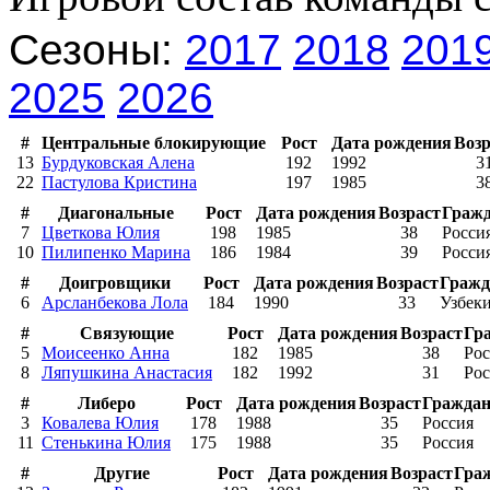
Сезоны:
2017
2018
201
2025
2026
#
Центральные блокирующие
Рост
Дата рождения
Возр
13
Бурдуковская Алена
192
1992
3
22
Пастулова Кристина
197
1985
3
#
Диагональные
Рост
Дата рождения
Возраст
Гражд
7
Цветкова Юлия
198
1985
38
Росси
10
Пилипенко Марина
186
1984
39
Росси
#
Доигровщики
Рост
Дата рождения
Возраст
Гражд
6
Арсланбекова Лола
184
1990
33
Узбек
#
Связующие
Рост
Дата рождения
Возраст
Гр
5
Моисеенко Анна
182
1985
38
Рос
8
Ляпушкина Анастасия
182
1992
31
Рос
#
Либеро
Рост
Дата рождения
Возраст
Граждан
3
Ковалева Юлия
178
1988
35
Россия
11
Стенькина Юлия
175
1988
35
Россия
#
Другие
Рост
Дата рождения
Возраст
Гра