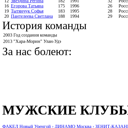
12
Звездина Регина
182
1991
32
Росс
16
Егорова Татьяна
175
1996
26
Росс
19
Тытянчук Софья
183
1995
28
Росс
20
Пантелеева Светлана
188
1994
29
Росс
История команды
2003
Год создания команды
2013
"Хара-Морин" Улан-Удэ
За нас болеют:
МУЖСКИЕ КЛУБ
ФАКЕЛ Новый Уренгой ›
ДИНАМО Москва ›
ЗЕНИТ-КАЗАНЬ