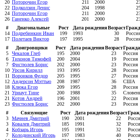
20
Поторочин Егор
211
2000
2
22
Подколзин Денис
204
1998
2
24
Поторочин Егор
211
2000
2
26
Ганенко Алексей
201
2000
2
#
Диагональные
Рост
Дата рождения
Возраст
Гражд
14
Подребинкин Иван
199
1993
30
Росси
17
Полетаев Виктор
197
1995
28
Росси
#
Доигровщики
Рост
Дата рождения
Возраст
Гражда
5
Чекалов Глеб
195
2000
23
Россия
6
Тихонов Тимофей
200
2004
19
Россия
7
Фистюлев Борис
202
2000
23
Россия
10
Урсов Кирилл
193
1995
28
Россия
11
Воронков Федор
205
1995
27
Россия
12
Андерсон Мэттью
208
1987
36
США
18
Клюка Егор
209
1995
28
Россия
21
Урнаут Тине
200
1988
35
Словен
21
Котов Андрей
196
2001
22
Россия
23
Фистюлев Борис
202
2000
23
Россия
#
Связующие
Рост
Дата рождения
Возраст
Граж
3
Мачнев Дмитрий
190
2001
22
Росс
3
Ковалев Дмитрий
185
1991
32
Росс
4
Кобзарь Игорь
195
1991
32
Росс
7
Колодинский Игорь
197
1983
40
Росс