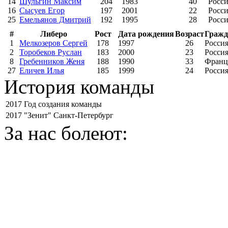
14
Шульгин Максим
204
1983
40
Росс
16
Сысуев Егор
197
2001
22
Росс
25
Емельянов Дмитрий
192
1995
28
Росс
#
Либеро
Рост
Дата рождения
Возраст
Гражд
1
Мелкозеров Сергей
178
1997
26
Росси
2
Торобеков Руслан
183
2000
23
Росси
8
Гребенников Женя
188
1990
33
Франц
27
Еличев Илья
185
1999
24
Росси
История команды
2017
Год создания команды
2017
"Зенит" Санкт-Петербург
За нас болеют: