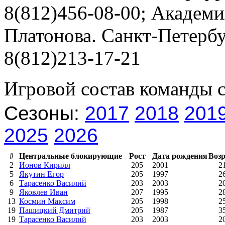
8(812)456-08-00; Академи
Платонова. Санкт-Петербур
8(812)213-17-21
Игровой состав команды 
Сезоны:
2017
2018
201
2025
2026
#
Центральные блокирующие
Рост
Дата рождения
Возр
2
Ионов Кирилл
205
2001
2
5
Якутин Егор
205
1997
2
6
Тарасенко Василий
203
2003
2
9
Яковлев Иван
207
1995
2
13
Космин Максим
205
1998
2
19
Пашицкий Дмитрий
205
1987
3
19
Тарасенко Василий
203
2003
2