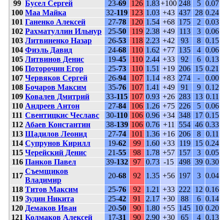
99
Бусел Сергей
23-
69
126
1.83
+100
248
5
0.07
100
Маа Майка
32-
119
123
1.03
+43
437
28
0.24
101
Ганенко Алексей
27-
78
120
1.54
+68
175
2
0.03
102
Рахматуллин Ильнур
25-
50
119
2.38
+49
113
3
0.06
103
Литвиненко Назар
26-
53
118
2.23
+42
93
8
0.15
104
Фиэль Давид
24-
68
110
1.62
+77
135
4
0.06
105
Литвинов Денис
19-
45
110
2.44
+33
92
6
0.13
106
Поторочин Егор
25-
73
110
1.51
+19
206
15
0.21
107
Червяков Сергей
26-
94
107
1.14
+83
274
-
0.00
108
Бочаров Максим
35-
76
107
1.41
+49
91
9
0.12
109
Ковалев Дмитрий
33-
115
107
0.93
+26
283
13
0.11
110
Андреев Антон
27-
84
106
1.26
+75
226
5
0.06
111
Свентицкис Чеславс
30-
110
106
0.96
+34
348
17
0.15
112
Абаев Константин
38-
139
106
0.76
+11
554
46
0.33
113
Щадилов Леонид
27-
74
101
1.36
+16
206
8
0.11
114
Супрунов Кирилл
19-
62
99
1.60
+33
119
15
0.24
115
Черейский Денис
21-
55
98
1.78
+57
157
3
0.05
116
Панков Павел
39-
132
97
0.73
-15
498
39
0.30
Съемщиков
117
20-
68
92
1.35
+56
197
3
0.04
Владимир
118
Титов Максим
25-
76
92
1.21
+33
222
12
0.16
119
Зудин Никита
25-
42
91
2.17
+30
88
6
0.14
120
Демаков Иван
20-
50
90
1.80
+55
145
10
0.20
121
Колмаков Алексей
17-
31
90
2.90
+30
65
4
0.13