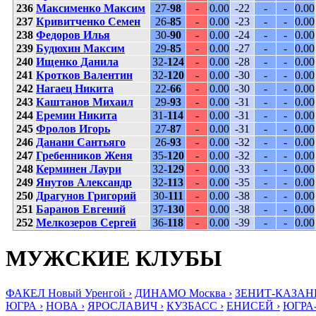
236
Максименко Максим
27-
98
-
0.00
-22
-
-
0.00
237
Кривитченко Семен
26-
85
-
0.00
-23
-
-
0.00
238
Федоров Илья
30-
90
-
0.00
-24
-
-
0.00
239
Будюхин Максим
29-
85
-
0.00
-27
-
-
0.00
240
Ищенко Данила
32-
124
-
0.00
-28
-
-
0.00
241
Кротков Валентин
32-
120
-
0.00
-30
-
-
0.00
242
Нагаец Никита
22-
66
-
0.00
-30
-
-
0.00
243
Каштанов Михаил
29-
93
-
0.00
-31
-
-
0.00
244
Еремин Никита
31-
114
-
0.00
-31
-
-
0.00
245
Фролов Игорь
27-
87
-
0.00
-31
-
-
0.00
246
Данани Сантьяго
26-
93
-
0.00
-32
-
-
0.00
247
Гребенников Женя
35-
120
-
0.00
-32
-
-
0.00
248
Керминен Лаури
32-
129
-
0.00
-33
-
-
0.00
249
Янутов Александр
32-
113
-
0.00
-35
-
-
0.00
250
Драгунов Григорий
30-
111
-
0.00
-38
-
-
0.00
251
Баранов Евгений
37-
130
-
0.00
-38
-
-
0.00
252
Мелкозеров Сергей
36-
118
-
0.00
-39
-
-
0.00
МУЖСКИЕ КЛУБЫ
ФАКЕЛ Новый Уренгой ›
ДИНАМО Москва ›
ЗЕНИТ-КАЗАНЬ
ЮГРА ›
НОВА ›
ЯРОСЛАВИЧ ›
КУЗБАСС ›
ЕНИСЕЙ ›
ЮГРА