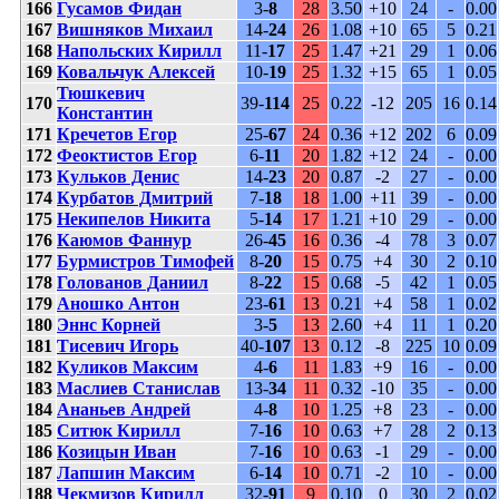
166
Гусамов Фидан
3-
8
28
3.50
+10
24
-
0.00
167
Вишняков Михаил
14-
24
26
1.08
+10
65
5
0.21
168
Напольских Кирилл
11-
17
25
1.47
+21
29
1
0.06
169
Ковальчук Алексей
10-
19
25
1.32
+15
65
1
0.05
Тюшкевич
170
39-
114
25
0.22
-12
205
16
0.14
Константин
171
Кречетов Егор
25-
67
24
0.36
+12
202
6
0.09
172
Феоктистов Егор
6-
11
20
1.82
+12
24
-
0.00
173
Кульков Денис
14-
23
20
0.87
-2
27
-
0.00
174
Курбатов Дмитрий
7-
18
18
1.00
+11
39
-
0.00
175
Некипелов Никита
5-
14
17
1.21
+10
29
-
0.00
176
Каюмов Фаннур
26-
45
16
0.36
-4
78
3
0.07
177
Бурмистров Тимофей
8-
20
15
0.75
+4
30
2
0.10
178
Голованов Даниил
8-
22
15
0.68
-5
42
1
0.05
179
Аношко Антон
23-
61
13
0.21
+4
58
1
0.02
180
Эннс Корней
3-
5
13
2.60
+4
11
1
0.20
181
Тисевич Игорь
40-
107
13
0.12
-8
225
10
0.09
182
Куликов Максим
4-
6
11
1.83
+9
16
-
0.00
183
Маслиев Станислав
13-
34
11
0.32
-10
35
-
0.00
184
Ананьев Андрей
4-
8
10
1.25
+8
23
-
0.00
185
Ситюк Кирилл
7-
16
10
0.63
+7
28
2
0.13
186
Козицын Иван
7-
16
10
0.63
-1
29
-
0.00
187
Лапшин Максим
6-
14
10
0.71
-2
10
-
0.00
188
Чекмизов Кирилл
32-
91
9
0.10
0
30
2
0.02