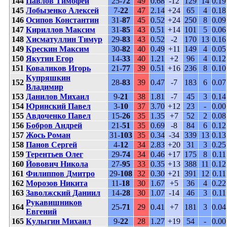
144
Павлов Тимофей
25-
72
49
0.68
-12
129
14
0.19
145
Лобызенко Алексей
7-
22
47
2.14
+24
65
4
0.18
146
Осипов Константин
31-
87
45
0.52
+24
250
8
0.09
147
Кириллов Максим
31-
85
43
0.51
+14
101
5
0.06
148
Хисматуллин Тимур
29-
83
43
0.52
-2
170
13
0.16
149
Крескин Максим
30-
82
40
0.49
+11
149
4
0.05
150
Якутин Егор
14-
33
40
1.21
+2
96
4
0.12
151
Коваликов Игорь
21-
77
39
0.51
+16
236
8
0.10
Купряшкин
152
28-
83
39
0.47
-7
183
6
0.07
Владимир
153
Данилов Михаил
9-
21
38
1.81
-7
45
3
0.14
154
Юринский Павел
3-
10
37
3.70
+12
23
-
0.00
155
Авдоченко Павел
15-
26
35
1.35
+7
52
2
0.08
156
Бобров Андрей
21-
51
35
0.69
-8
84
6
0.12
157
Жось Роман
31-
103
35
0.34
-34
339
13
0.13
158
Панов Сергей
4-
12
34
2.83
+20
31
3
0.25
159
Терентьев Олег
29-
74
34
0.46
+17
175
8
0.11
160
Йовович Никола
27-
95
33
0.35
+13
388
11
0.12
161
Филиппов Дмитро
29-
108
32
0.30
+21
391
12
0.11
162
Морозов Никита
11-
18
30
1.67
+5
36
4
0.22
163
Заволжский Даниил
14-
28
30
1.07
-14
46
3
0.11
Рукавишников
164
25-
71
29
0.41
+7
181
3
0.04
Евгений
165
Кулыгин Михаил
9-
22
28
1.27
+19
54
-
0.00