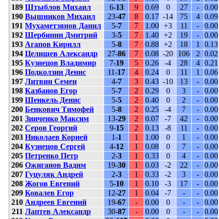
189
Штыблов Михаил
6-
13
9
0.69
0
27
-
0.00
190
Вышников Михаил
23-
47
8
0.17
-14
75
4
0.09
191
Мухаметзянов Данил
5-
7
7
1.00
+3
11
-
0.00
192
Щербинин Дмитрий
3-
5
7
1.40
+2
19
-
0.00
193
Агапов Кирилл
5-
8
7
0.88
+2
18
1
0.13
194
Целищев Александр
27-
86
7
0.08
-20
106
2
0.02
195
Кузнецов Владимир
7-
19
5
0.26
-4
28
4
0.21
196
Подколзин Денис
11-
17
4
0.24
0
11
1
0.06
197
Литвин Семен
4-
7
3
0.43
-10
13
-
0.00
198
Казбанов Егор
5-
7
2
0.29
0
3
-
0.00
199
Шенкель Денис
5-
5
2
0.40
0
2
-
0.00
200
Бенкович Тимофей
5-
8
2
0.25
-4
7
-
0.00
201
Зинченко Максим
13-
29
2
0.07
-7
42
-
0.00
202
Серов Георгий
9-
15
2
0.13
-8
11
-
0.00
203
Николаев Корней
1-
1
1
1.00
0
1
-
0.00
204
Кузнецов Сергей
4-
12
1
0.08
0
7
-
0.00
205
Петренко Петр
2-
3
1
0.33
0
4
-
0.00
206
Ожиганов Вадим
19-
30
1
0.03
-2
22
-
0.00
207
Гуцуляк Андрей
2-
3
1
0.33
-2
3
-
0.00
208
Жогов Евгений
5-
10
1
0.10
-3
17
-
0.00
209
Ковалев Егор
12-
27
1
0.04
-7
-
-
0.00
210
Андреев Евгений
19-
67
-
0.00
0
-
-
0.00
211
Лаптев Александр
30-
87
-
0.00
0
-
-
0.00