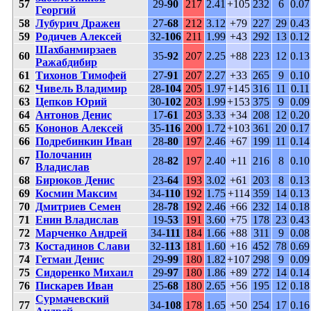
57
29-
90
217
2.41
+105
232
6
0.07
Георгий
58
Лубурич Дражен
27-
68
212
3.12
+79
227
29
0.43
59
Родичев Алексей
32-
106
211
1.99
+43
292
13
0.12
Шахбанмирзаев
60
35-
92
207
2.25
+88
223
12
0.13
Ражабдибир
61
Тихонов Тимофей
27-
91
207
2.27
+33
265
9
0.10
62
Чивель Владимир
28-
104
205
1.97
+145
316
11
0.11
63
Цепков Юрий
30-
102
203
1.99
+153
375
9
0.09
64
Антонов Денис
17-
61
203
3.33
+34
208
12
0.20
65
Кононов Алексей
35-
116
200
1.72
+103
361
20
0.17
66
Подребинкин Иван
28-
80
197
2.46
+67
199
11
0.14
Полочанин
67
28-
82
197
2.40
+11
216
8
0.10
Владислав
68
Бирюков Денис
23-
64
193
3.02
+61
203
8
0.13
69
Космин Максим
34-
110
192
1.75
+114
359
14
0.13
70
Дмитриев Семен
28-
78
192
2.46
+66
232
14
0.18
71
Енин Владислав
19-
53
191
3.60
+75
178
23
0.43
72
Марченко Андрей
34-
111
184
1.66
+88
311
9
0.08
73
Костадинов Слави
32-
113
181
1.60
+16
452
78
0.69
74
Гетман Денис
29-
99
180
1.82
+107
298
9
0.09
75
Сидоренко Михаил
29-
97
180
1.86
+89
272
14
0.14
76
Пискарев Иван
25-
68
180
2.65
+56
195
12
0.18
Сурмачевский
77
34-
108
178
1.65
+50
254
17
0.16