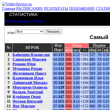
Главная
РАСПИСАНИЕ
РЕЗУЛЬТАТЫ
ПОЛОЖЕНИЕ
СТАТИ
СТАТИСТИКА
Мужчины
Женщины
Подробнее
этап:
Самый 
Игр/
Очки
Подача
№
ИГРОК
Парт
общ
сред
+/-
общ
оч
кф
1
Бабкевич Владислав
40-
135
826
6.12
+532
537
76
0.56
2
Сапожков Максим
34-
122
696
5.70
+391
485
74
0.61
3
Романо Юри
31-
112
599
5.35
+260
428
41
0.37
4
Мурашко Роман
33-
132
569
4.31
+265
535
52
0.39
5
Железняков Павел
30-
114
559
4.90
+262
393
20
0.18
6
Казаченков Илья
40-
142
544
3.83
+288
481
44
0.31
7
Лабинский Михаил
38-
142
543
3.82
+194
551
59
0.42
8
Мергарехо Осниель
33-
129
521
4.04
+260
440
14
0.11
9
Волков Дмитрий
35-
128
516
4.03
+257
425
35
0.27
10
Курбанов Омар
41-
147
502
3.41
+138
552
60
0.41
11
Фетцов Виталий
34-
115
474
4.12
+228
443
29
0.25
12
Янт Марлон
37-
126
458
3.63
+152
466
39
0.31