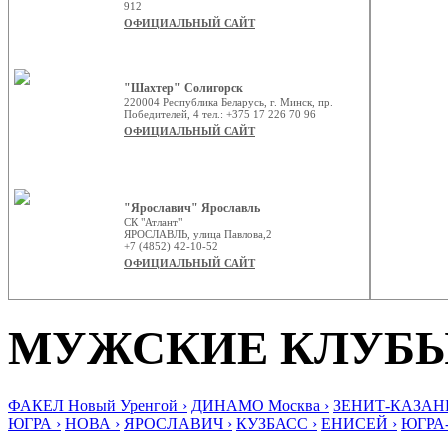
912
ОФИЦИАЛЬНЫЙ САЙТ
"Шахтер" Солигорск
220004 Республика Беларусь, г. Минск, пр.
Победителей, 4 тел.: +375 17 226 70 96
ОФИЦИАЛЬНЫЙ САЙТ
"Ярославич" Ярославль
СК "Атлант"
ЯРОСЛАВЛЬ, улица Павлова,2
+7 (4852) 42-10-52
ОФИЦИАЛЬНЫЙ САЙТ
МУЖСКИЕ КЛУБ
ФАКЕЛ Новый Уренгой ›
ДИНАМО Москва ›
ЗЕНИТ-КАЗАНЬ
ЮГРА ›
НОВА ›
ЯРОСЛАВИЧ ›
КУЗБАСС ›
ЕНИСЕЙ ›
ЮГРА