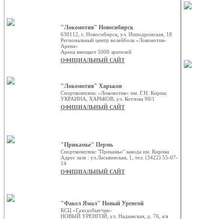
"Локомотив" Новосибирск
630112, г. Новосибирск, ул. Ипподромская, 18
Региональный центр волейбола «Локомотив-
Арена»
Арена вмещает 5000 зрителей
ОФИЦИАЛЬНЫЙ САЙТ
"Локомотив" Харьков
Спорткомплекс «Локомотив» им. Г.Н. Кирпы
УКРАИНА, ХАРЬКОВ, ул. Котлова 90/1
ОФИЦИАЛЬНЫЙ САЙТ
"Прикамье" Пермь
Спорткомплекс "Прикамье" завода им. Кирова
Адрес зала : ул.Ласьвинская, 1, тел. (3422) 55-07-
14
ОФИЦИАЛЬНЫЙ САЙТ
"Факел Ямал" Новый Уренгой
КСЦ «Газодобытчик»
НОВЫЙ УРЕНГОЙ, ул. Надымская, д. 7б, а/я