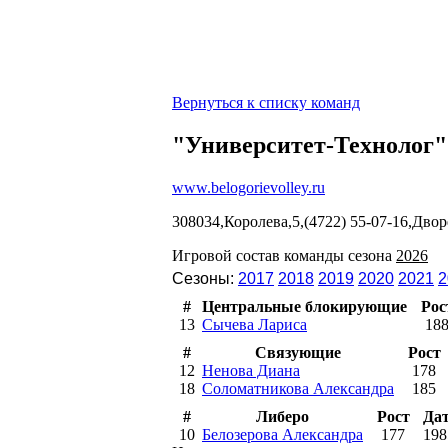
Вернуться к списку команд
"Университет-Технолог"
www.belogorievolley.ru
308034,Королева,5,(4722) 55-07-16,Двор
Игровой состав команды сезона
2026
Сезоны:
2017
2018
2019
2020
2021
2
#
Центральные блокирующие
Рос
13
Сычева Лариса
18
#
Связующие
Рост
12
Ненова Диана
178
18
Соломатникова Александра
185
#
Либеро
Рост
Да
10
Белозерова Александра
177
198