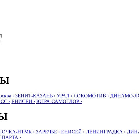
д
д
БЫ
ква ›
ЗЕНИТ-КАЗАНЬ ›
УРАЛ ›
ЛОКОМОТИВ ›
ДИНАМО-ЛО
СС ›
ЕНИСЕЙ ›
ЮГРА-САМОТЛОР ›
БЫ
ЛОЧКА-НТМК ›
ЗАРЕЧЬЕ ›
ЕНИСЕЙ ›
ЛЕНИНГРАДКА ›
ДИНА
СПАРТА ›