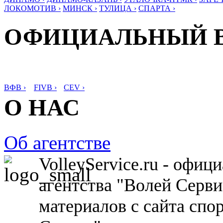
ЛОКОМОТИВ ›
МИНСК ›
ТУЛИЦА ›
СПАРТА ›
ОФИЦИАЛЬНЫЙ 
ВФВ ›
FIVB ›
CEV ›
О НАС
Об агентстве
VolleyService.ru - офи
агентства "Волей Серв
материалов с сайта спо