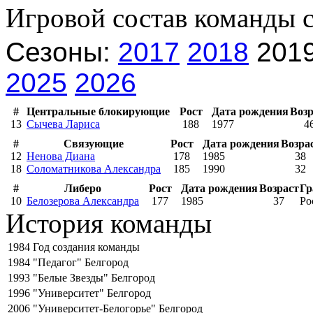
Игровой состав команды 
Сезоны:
2017
2018
201
2025
2026
#
Центральные блокирующие
Рост
Дата рождения
Возр
13
Сычева Лариса
188
1977
4
#
Связующие
Рост
Дата рождения
Возра
12
Ненова Диана
178
1985
38
18
Соломатникова Александра
185
1990
32
#
Либеро
Рост
Дата рождения
Возраст
Гр
10
Белозерова Александра
177
1985
37
Ро
История команды
1984
Год создания команды
1984
"Педагог" Белгород
1993
"Белые Звезды" Белгород
1996
"Университет" Белгород
2006
"Университет-Белогорье" Белгород