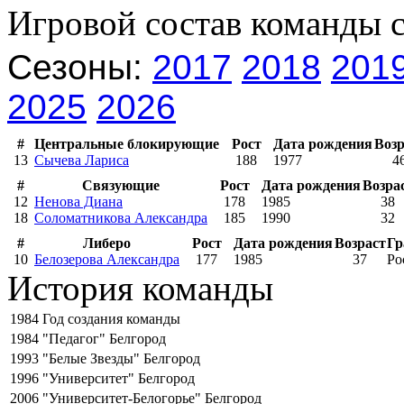
Игровой состав команды 
Сезоны:
2017
2018
201
2025
2026
#
Центральные блокирующие
Рост
Дата рождения
Возр
13
Сычева Лариса
188
1977
4
#
Связующие
Рост
Дата рождения
Возра
12
Ненова Диана
178
1985
38
18
Соломатникова Александра
185
1990
32
#
Либеро
Рост
Дата рождения
Возраст
Гр
10
Белозерова Александра
177
1985
37
Ро
История команды
1984
Год создания команды
1984
"Педагог" Белгород
1993
"Белые Звезды" Белгород
1996
"Университет" Белгород
2006
"Университет-Белогорье" Белгород