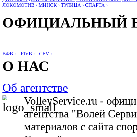
ЛОКОМОТИВ ›
МИНСК ›
ТУЛИЦА ›
СПАРТА ›
ОФИЦИАЛЬНЫЙ 
ВФВ ›
FIVB ›
CEV ›
О НАС
Об агентстве
VolleyService.ru - офи
агентства "Волей Серв
материалов с сайта спо