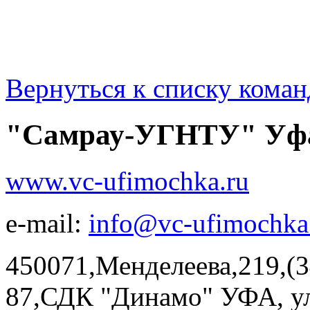
Вернуться к списку коман
"Самрау-УГНТУ" Уф
www.vc-ufimochka.ru
e-mail:
info@vc-ufimochka
450071,Менделеева,219,(3
87,СДК "Динамо" УФА, ул