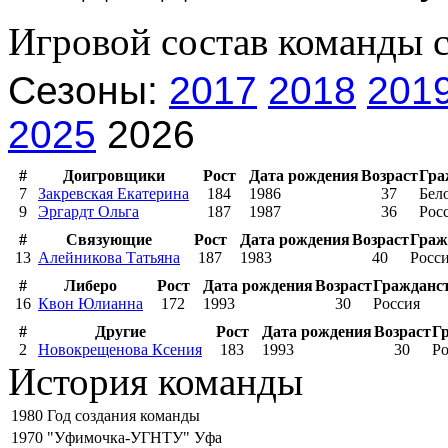
Игровой состав команды 
Сезоны:
2017
2018
201
2025
2026
#
Доигровщики
Рост
Дата рождения
Возраст
Гра
7
Закревская Екатерина
184
1986
37
Бел
9
Эргардт Ольга
187
1987
36
Рос
#
Связующие
Рост
Дата рождения
Возраст
Граж
13
Алейникова Татьяна
187
1983
40
Росс
#
Либеро
Рост
Дата рождения
Возраст
Гражданс
16
Квон Юлианна
172
1993
30
Россия
#
Другие
Рост
Дата рождения
Возраст
Г
2
Новокрещенова Ксения
183
1993
30
Ро
История команды
1980
Год создания команды
1970
"Уфимочка-УГНТУ" Уфа