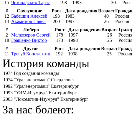
15
Чехонадских Тарас
198
1993
30
Росс
#
Связующие
Рост
Дата рождения
Возраст
Гражда
12
Бабешин Алексей
193
1983
40
Россия
13
Ахаминов Павел
200
1997
26
Россия
#
Либеро
Рост
Дата рождения
Возраст
Гражд
2
Мелкозеров Сергей
178
1997
26
Росси
18
Гращенко Виктор
173
1998
25
Росси
#
Другие
Рост
Дата рождения
Возраст
Гражд
11
Трегуб Константин
192
1998
25
Россия
История команды
1974
Год создания команды
1974
"Уралэнергомаш" Свердловск
1992
"Уралэнергомаш" Екатеринбург
1993
"УЭМ-Изумруд" Екатеринбург
2003
"Локомотив-Изумруд" Екатеринбург
За нас болеют: