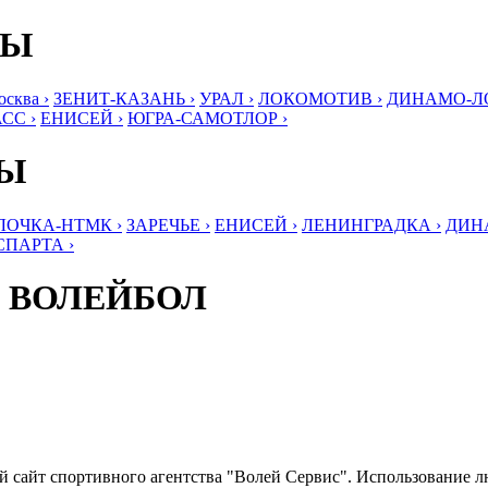
БЫ
ква ›
ЗЕНИТ-КАЗАНЬ ›
УРАЛ ›
ЛОКОМОТИВ ›
ДИНАМО-ЛО
СС ›
ЕНИСЕЙ ›
ЮГРА-САМОТЛОР ›
БЫ
ЛОЧКА-НТМК ›
ЗАРЕЧЬЕ ›
ЕНИСЕЙ ›
ЛЕНИНГРАДКА ›
ДИНА
СПАРТА ›
 ВОЛЕЙБОЛ
ый сайт спортивного агентства "Волей Сервис". Использование 