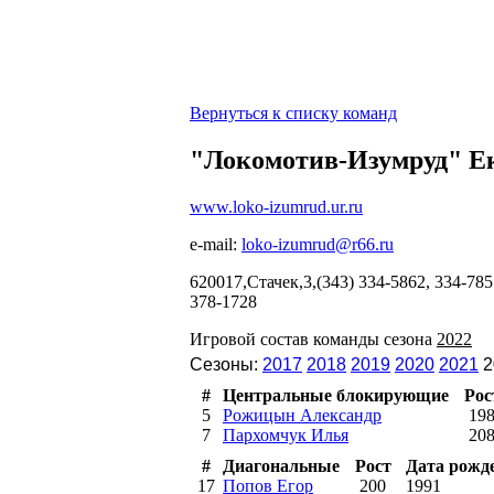
Вернуться к списку команд
"Локомотив-Изумруд" Е
www.loko-izumrud.ur.ru
e-mail:
loko-izumrud@r66.ru
620017,Стачек,3,(343) 334-5862, 334-7
378-1728
Игровой состав команды сезона
2022
Сезоны:
2017
2018
2019
2020
2021
2
#
Центральные блокирующие
Рос
5
Рожицын Александр
19
7
Пархомчук Илья
20
#
Диагональные
Рост
Дата рожд
17
Попов Егор
200
1991