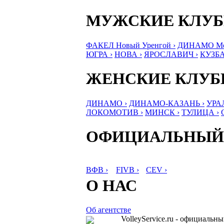
МУЖСКИЕ КЛУ
ФАКЕЛ Новый Уренгой ›
ДИНАМО Мос
ЮГРА ›
НОВА ›
ЯРОСЛАВИЧ ›
КУЗБА
ЖЕНСКИЕ КЛУ
ДИНАМО ›
ДИНАМО-КАЗАНЬ ›
УРА
ЛОКОМОТИВ ›
МИНСК ›
ТУЛИЦА ›
ОФИЦИАЛЬНЫЙ
ВФВ ›
FIVB ›
CEV ›
О НАС
Об агентстве
VolleyService.ru - официальн