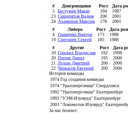
#
Доигровщики
Рост
Дата р
3
Бестужев Макар
194
1987
23
Сыропятов Вадим
200
2001
24
Ахаминов Максим
178
2001
#
Либеро
Рост
Дата ро
4
Гращенко Виктор
173
1998
19
Снегирев Сергей
185
1988
#
Другие
Рост
Дата р
10
Горских Владислав
192
1998
20
Попов Данил
195
2000
21
Лохин Дмитрий
200
2000
22
Черкасов Евгений
200
2000
История команды
1974
Год создания команды
1974
"Уралэнергомаш" Свердловск
1992
"Уралэнергомаш" Екатеринбург
1993
"УЭМ-Изумруд" Екатеринбург
2003
"Локомотив-Изумруд" Екатеринб
За нас болеют: