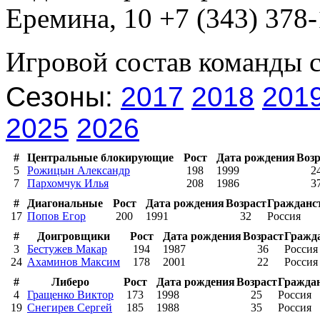
Еремина, 10 +7 (343) 378
Игровой состав команды 
Сезоны:
2017
2018
201
2025
2026
#
Центральные блокирующие
Рост
Дата рождения
Возр
5
Рожицын Александр
198
1999
2
7
Пархомчук Илья
208
1986
3
#
Диагональные
Рост
Дата рождения
Возраст
Гражданс
17
Попов Егор
200
1991
32
Россия
#
Доигровщики
Рост
Дата рождения
Возраст
Гражд
3
Бестужев Макар
194
1987
36
Россия
24
Ахаминов Максим
178
2001
22
Россия
#
Либеро
Рост
Дата рождения
Возраст
Гражда
4
Гращенко Виктор
173
1998
25
Россия
19
Снегирев Сергей
185
1988
35
Россия