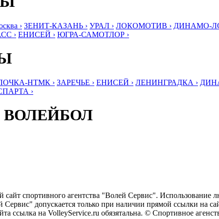
БЫ
ква ›
ЗЕНИТ-КАЗАНЬ ›
УРАЛ ›
ЛОКОМОТИВ ›
ДИНАМО-ЛО
СС ›
ЕНИСЕЙ ›
ЮГРА-САМОТЛОР ›
БЫ
ЛОЧКА-НТМК ›
ЗАРЕЧЬЕ ›
ЕНИСЕЙ ›
ЛЕНИНГРАДКА ›
ДИНА
СПАРТА ›
 ВОЛЕЙБОЛ
ый сайт спортивного агентства "Волей Сервис". Использование 
 Сервис" допускается только при наличии прямой ссылки на сайт
та ссылка на VolleyService.ru обязятальна. © Спортивное агенс