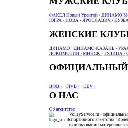
МУЖСКИЕ КЛУ
ФАКЕЛ Новый Уренгой ›
ДИНАМО Мос
ЮГРА ›
НОВА ›
ЯРОСЛАВИЧ ›
КУЗБА
ЖЕНСКИЕ КЛУ
ДИНАМО ›
ДИНАМО-КАЗАНЬ ›
УРА
ЛОКОМОТИВ ›
МИНСК ›
ТУЛИЦА ›
ОФИЦИАЛЬНЫЙ
ВФВ ›
FIVB ›
CEV ›
О НАС
Об агентстве
VolleyService.ru - официальн
спортивного агентства "Волей
использовании материалов сай