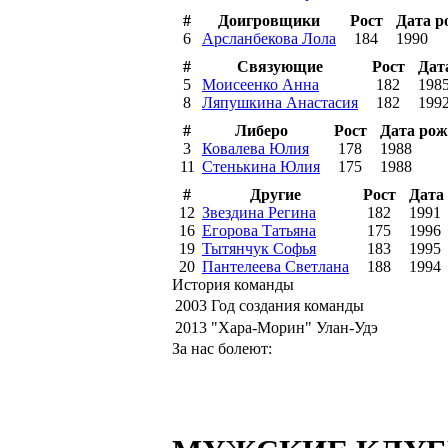
#
Доигровщики
Рост
Дата р
6
Арсланбекова Лола
184
1990
#
Связующие
Рост
Дат
5
Моисеенко Анна
182
198
8
Ляпушкина Анастасия
182
199
#
Либеро
Рост
Дата рож
3
Ковалева Юлия
178
1988
11
Стенькина Юлия
175
1988
#
Другие
Рост
Дата
12
Звездина Регина
182
1991
16
Егорова Татьяна
175
1996
19
Тытянчук Софья
183
1995
20
Пантелеева Светлана
188
1994
История команды
2003
Год создания команды
2013
"Хара-Морин" Улан-Удэ
За нас болеют: