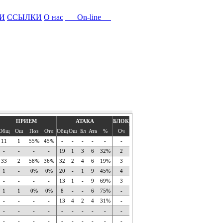
И
ССЫЛКИ
О нас
On-line
ПРИЕМ
АТАКА
БЛОК
Общ
Ош
Поз
Отл
Общ
Ош
Бл
Ата
%
Оч
11
1
55%
45%
-
-
-
-
-
-
-
-
-
-
19
1
3
6
32%
2
33
2
58%
36%
32
2
4
6
19%
3
1
-
0%
0%
20
-
1
9
45%
4
-
-
-
-
13
1
-
9
69%
3
1
1
0%
0%
8
-
-
6
75%
-
-
-
-
-
13
4
2
4
31%
-
-
-
-
-
-
-
-
-
-
-
-
-
-
-
-
-
-
-
-
-