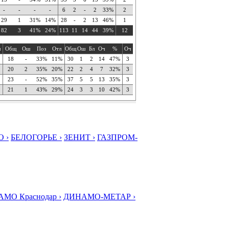
-
-
-
-
6
2
-
2
33%
2
29
1
31%
14%
28
-
2
13
46%
1
82
3
41%
24%
113
11
14
44
39%
12
ч
Общ
Ош
Поз
Отл
Общ
Ош
Бл
Оч
%
Оч
18
-
33%
11%
30
1
2
14
47%
3
20
2
35%
20%
22
2
4
7
32%
3
23
-
52%
35%
37
5
5
13
35%
3
21
1
43%
29%
24
3
3
10
42%
3
 ›
БЕЛОГОРЬЕ ›
ЗЕНИТ ›
ГАЗПРОМ-
МО Краснодар ›
ДИНАМО-МЕТАР ›