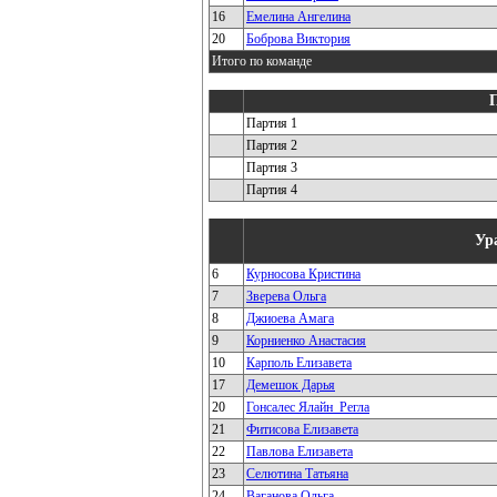
16
Емелина Ангелина
20
Боброва Виктория
Итого по команде
Партия 1
Партия 2
Партия 3
Партия 4
Ур
6
Курносова Кристина
7
Зверева Ольга
8
Джиоева Амага
9
Корниенко Анастасия
10
Карполь Елизавета
17
Демешок Дарья
20
Гонсалес Ялайн_Регла
21
Фитисова Елизавета
22
Павлова Елизавета
23
Селютина Татьяна
24
Ваганова Ольга