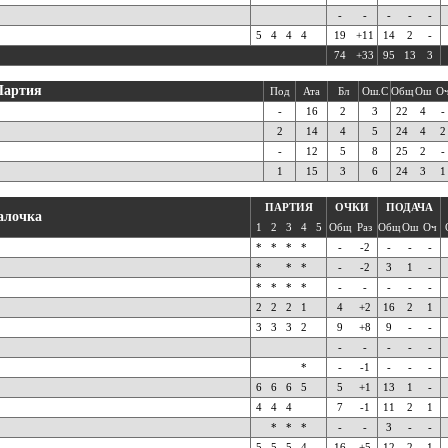
-
-
-
-
-
5
4
4
4
19
+11
14
2
-
74
+33
95
13
3
Партия
Под
Ата
Бл
Ош.С
Общ
Ош
О
-
16
2
3
22
4
-
2
14
4
5
24
4
2
-
12
5
8
25
2
-
1
15
3
6
24
3
1
ПАРТИЯ
ОЧКИ
ПОДАЧА
алочка
1
2
3
4
5
Общ
Раз
Общ
Ош
Оч
*
*
*
*
-
-2
-
-
-
*
*
*
-
-2
3
1
-
*
*
*
*
-
-
-
-
-
2
2
2
1
4
+2
16
2
1
3
3
3
2
9
+8
9
-
-
-
-
-
-
-
*
-
-1
-
-
-
6
6
6
5
5
+1
13
1
-
4
4
4
7
-1
11
2
1
*
*
*
-
-
3
-
-
5
5
5
4
16
+5
12
2
1