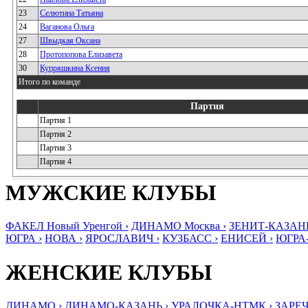
23
Селютина Татьяна
24
Ваганова Ольга
27
Швыдкая Оксана
28
Протопопова Елизавета
30
Купряшкина Ксения
Итого по команде
Партия
Партия 1
Партия 2
Партия 3
Партия 4
МУЖСКИЕ КЛУБЫ
ФАКЕЛ Новый Уренгой ›
ДИНАМО Москва ›
ЗЕНИТ-КАЗАНЬ
ЮГРА ›
НОВА ›
ЯРОСЛАВИЧ ›
КУЗБАСС ›
ЕНИСЕЙ ›
ЮГРА
ЖЕНСКИЕ КЛУБЫ
ДИНАМО ›
ДИНАМО-КАЗАНЬ ›
УРАЛОЧКА-НТМК ›
ЗАРЕЧ