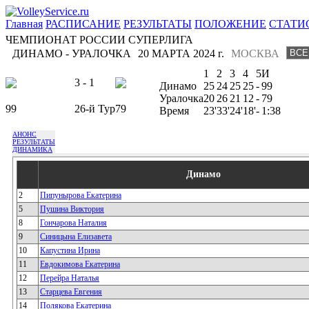
Главная
РАСПИСАНИЕ
РЕЗУЛЬТАТЫ
ПОЛОЖЕНИЕ
СТАТИ
ЧЕМПИОНАТ РОССИИ СУПЕРЛИГА
ДИНАМО - УРАЛОЧКА
20 МАРТА 2024 г.
МОСКВА
1
2
3
4
5
И
3 - 1
Динамо
25
24
25
25
-
99
Уралочка
20
26
21
12
-
79
99
26-й Тур
79
Время
23'
33'
24'
18'
-
1:38
АНОНС
РЕЗУЛЬТАТЫ
ДИНАМИКА
Динамо
2
Пипунырова Екатерина
5
Пушина Виктория
8
Гончарова Наталия
9
Синицына Елизавета
10
Капустина Ирина
11
Евдокимова Екатерина
12
Перейра Наталья
13
Старцева Евгения
14
Полякова Екатерина