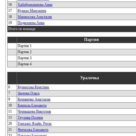
16
Хабибрахманова Анна
17
Курило Маргарита
18
Манжосова Анастасия
19
Подкопаева Анна
Итого по команде
Партия
Партия 1
Партия 2
Партия 3
Партия 4
Уралочка
6
Курносова Кристина
7
Зверева Ольга
9
Корниенко Анастасия
10
Карполь Елизавета
11
Чернышева Виктория
15
Трухина Полина
20
Гонсалес Ялайн_Регла
21
Фитисова Елизавета
22
Павлова Елизавета