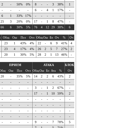
2
-
50%
0%
8
-
-
3
38%
1
-
-
-
-
6
-
4
1
17%
-
6
1
33%
17%
-
-
-
-
-
-
25
3
20%
0%
17
-
1
8
47%
-
66
6
30%
5%
76
4
12
29
38%
6
ч
Общ
Ош
Поз
Отл
Общ
Ош
Бл
Оч
%
Оч
23
1
43%
4%
22
-
6
9
41%
4
23
4
17%
4%
26
2
5
7
27%
2
20
1
30%
5%
28
2
1
13
46%
-
ПРИЕМ
АТАКА
БЛОК
Общ
Ош
Поз
Отл
Общ
Ош
Бл
Ата
%
Оч
20
-
35%
5%
14
2
2
6
43%
2
-
-
-
-
-
-
-
-
-
-
-
-
-
-
3
-
1
2
67%
-
-
-
-
-
17
-
1
10
59%
2
-
-
-
-
-
-
-
-
-
-
-
-
-
-
-
-
-
-
-
-
-
-
-
-
-
-
-
-
-
-
-
-
-
-
-
-
-
-
-
-
-
-
-
-
9
-
-
7
78%
5
-
-
-
-
7
1
-
5
71%
-