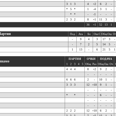
3
1
3
4
+2
6
2
-
*
5
*
1
-4
3
1
-
*
*
-
-1
-
-
-
2
3
2
8
+1
11
3
-
36
+1
52
13
1
Партия
Под
Ата
Бл
Ош.С
Общ
Ош
О
-
9
4
3
17
3
-
-
7
2
5
14
5
-
1
13
-
6
21
5
1
ПАРТИЯ
ОЧКИ
ПОДАЧА
инамо
1
2
3
4
5
Общ
Раз
Общ
Ош
Оч
4
4
4
8
+2
9
2
-
-
-
-
-
-
6
6
6
2
-
10
1
-
3
3
3
12
+10
9
1
-
-
-
-
-
-
*
*
-
-
6
-
-
-
-
-
-
-
-
-
-
-
-
2
2
2
12
+10
6
2
-
5
5
5
7
+5
15
1
2