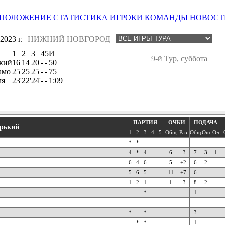
ПОЛОЖЕНИЕ
СТАТИСТИКА
ИГРОКИ
КОМАНДЫ
НОВОСТ
023 г.
НИЖНИЙ НОВГОРОД
1
2
3
4
5
И
9-й Тур, суббота
кий
16
14
20
-
-
50
амо
25
25
25
-
-
75
мя
23'
22'
24'
-
-
1:09
ПАРТИЯ
ОЧКИ
ПОДАЧА
рький
1
2
3
4
5
Общ
Раз
Общ
Ош
Оч
*
*
-
-
-
-
-
4
*
4
6
-3
7
3
1
6
4
6
5
+2
6
2
-
5
6
5
11
+7
6
-
-
1
2
1
1
-3
8
2
-
*
-
-
1
-
-
-
-
-
-
-
*
*
-
-
3
-
-
*
*
-
-
1
-
-