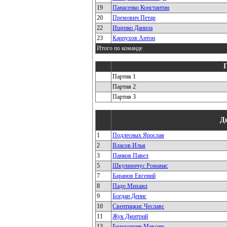
19
Панасенко Константин
20
Премович Петар
22
Ищенко Данила
23
Карпухов Антон
Итого по команде
Партия 1
Партия 2
Партия 3
Д
1
Подлесных Ярослав
2
Власов Илья
3
Панков Павел
5
Шкулявичус Романас
7
Баранов Евгений
8
Падо Михаил
9
Богдан Денис
10
Свентицкис Чеславс
11
Жук Дмитрий
13
Белогорцев Максим