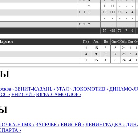
*
1
+1
-
-
-
1
1
1
15
+11
18
-
4
-
-
-
-
-
*
*
*
-
-
-
-
-
57
+39
73
7
6
Партия
Под
Ата
Бл
Ош.С
Общ
Ош
О
1
15
6
3
24
1
1
4
9
5
7
25
2
4
1
15
1
8
24
4
1
БЫ
ква ›
ЗЕНИТ-КАЗАНЬ ›
УРАЛ ›
ЛОКОМОТИВ ›
ДИНАМО-ЛО
СС ›
ЕНИСЕЙ ›
ЮГРА-САМОТЛОР ›
БЫ
ЛОЧКА-НТМК ›
ЗАРЕЧЬЕ ›
ЕНИСЕЙ ›
ЛЕНИНГРАДКА ›
ДИНА
СПАРТА ›