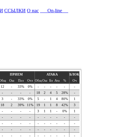
И
ССЫЛКИ
О нас
On-line
ПРИЕМ
АТАКА
БЛОК
Общ
Ош
Поз
Отл
Общ
Ош
Бл
Ата
%
Оч
12
-
33%
0%
-
-
-
-
-
-
-
-
-
-
18
2
4
5
28%
-
3
-
33%
0%
5
-
1
4
80%
1
18
2
39%
11%
19
1
1
8
42%
3
-
-
-
-
3
1
1
-
0%
1
-
-
-
-
-
-
-
-
-
-
-
-
-
-
-
-
-
-
-
-
-
-
-
-
-
-
-
-
-
-
-
-
-
-
-
-
-
-
-
-