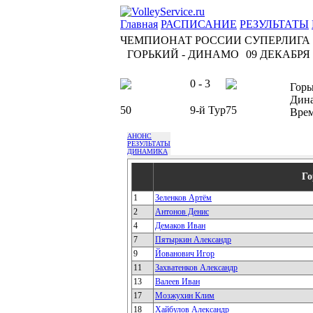
Главная
РАСПИСАНИЕ
РЕЗУЛЬТАТЫ
ЧЕМПИОНАТ РОССИИ СУПЕРЛИГА
ГОРЬКИЙ - ДИНАМО
09 ДЕКАБРЯ 2
0 - 3
Горь
Дин
50
9-й Тур
75
Вре
АНОНС
РЕЗУЛЬТАТЫ
ДИНАМИКА
Го
1
Зеленков Артём
2
Антонов Денис
4
Демаков Иван
7
Пятыркин Александр
9
Йованович Игор
11
Захватенков Александр
13
Валеев Иван
17
Мозжухин Клим
18
Хайбулов Александр