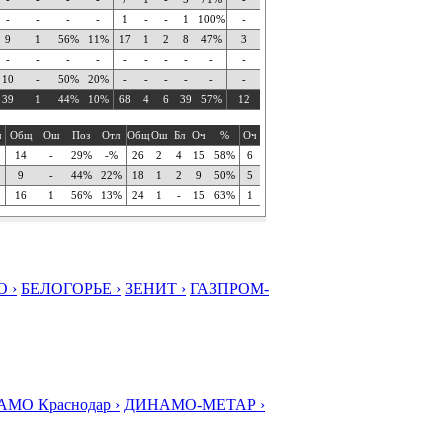
-
-
-
-
1
-
-
1
100%
-
9
1
56%
11%
17
1
2
8
47%
3
-
-
-
-
-
-
-
-
-
-
10
-
50%
20%
-
-
-
-
-
-
39
1
44%
10%
68
4
6
39
57%
12
ч
Общ
Ош
Поз
Отл
Общ
Ош
Бл
Оч
%
Оч
14
-
29%
-%
26
2
4
15
58%
6
9
-
44%
22%
18
1
2
9
50%
5
16
1
56%
13%
24
1
-
15
63%
1
 ›
БЕЛОГОРЬЕ ›
ЗЕНИТ ›
ГАЗПРОМ-
МО Краснодар ›
ДИНАМО-МЕТАР ›