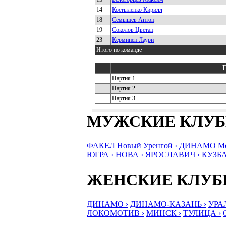
14
Костыленко Кирилл
18
Семышев Антон
19
Соколов Цветан
23
Керминен Лаури
Итого по команде
Партия 1
Партия 2
Партия 3
МУЖСКИЕ КЛУ
ФАКЕЛ Новый Уренгой ›
ДИНАМО Мос
ЮГРА ›
НОВА ›
ЯРОСЛАВИЧ ›
КУЗБА
ЖЕНСКИЕ КЛУ
ДИНАМО ›
ДИНАМО-КАЗАНЬ ›
УРА
ЛОКОМОТИВ ›
МИНСК ›
ТУЛИЦА ›