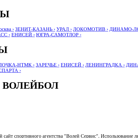
БЫ
ква ›
ЗЕНИТ-КАЗАНЬ ›
УРАЛ ›
ЛОКОМОТИВ ›
ДИНАМО-ЛО
СС ›
ЕНИСЕЙ ›
ЮГРА-САМОТЛОР ›
БЫ
ЛОЧКА-НТМК ›
ЗАРЕЧЬЕ ›
ЕНИСЕЙ ›
ЛЕНИНГРАДКА ›
ДИНА
СПАРТА ›
 ВОЛЕЙБОЛ
ый сайт спортивного агентства "Волей Сервис". Использование 