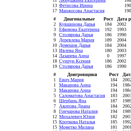
11
Любушкина Екатерина
18
13
Фетисова Ирина
19
17
Манжосова Анастасия
19
#
Диагональные
Рост
Дата 
2
Кувшинова Дарья
184
2002
3
Ефимова Екатерина
192
1993
9
Столярова Дарья
186
1990
9
Деревлева Мария
189
2004
10
Демешок Дарья
184
2004
13
Ивлева Яна
180
2003
14
Лазарева Анна
0
1997
18
Супрун Ксения
186
2002
19
Столярова Дарья
186
1990
#
Доигровщики
Рост
Дат
1
Евич Мария
184
200
1
Макарова Анна
194
198
3
Макарова Анна
194
198
5
Саломатова Анастасия
183
200
6
Щербань Яна
187
198
7
Акопова Диана
184
200
8
Гончарова Наталия
194
198
12
Михалевич Юлия
182
200
15
Кроткова Наталья
185
199
15
Мометко Милана
181
200