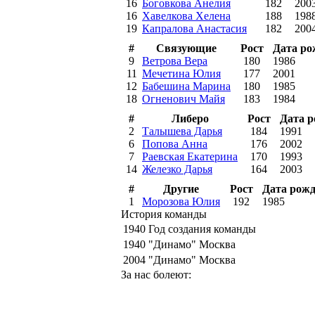
16
Боговкова Анелия
182
200
16
Хавелкова Хелена
188
198
19
Капралова Анастасия
182
200
#
Связующие
Рост
Дата ро
9
Ветрова Вера
180
1986
11
Мечетина Юлия
177
2001
12
Бабешина Марина
180
1985
18
Огненович Майя
183
1984
#
Либеро
Рост
Дата 
2
Талышева Дарья
184
1991
6
Попова Анна
176
2002
7
Раевская Екатерина
170
1993
14
Железко Дарья
164
2003
#
Другие
Рост
Дата рож
1
Морозова Юлия
192
1985
История команды
1940
Год создания команды
1940
"Динамо" Москва
2004
"Динамо" Москва
За нас болеют: