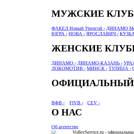
МУЖСКИЕ КЛУ
ФАКЕЛ Новый Уренгой ›
ДИНАМО Мос
ЮГРА ›
НОВА ›
ЯРОСЛАВИЧ ›
КУЗБА
ЖЕНСКИЕ КЛУ
ДИНАМО ›
ДИНАМО-КАЗАНЬ ›
УРА
ЛОКОМОТИВ ›
МИНСК ›
ТУЛИЦА ›
ОФИЦИАЛЬНЫЙ
ВФВ ›
FIVB ›
CEV ›
О НАС
Об агентстве
VolleyService.ru - официальн