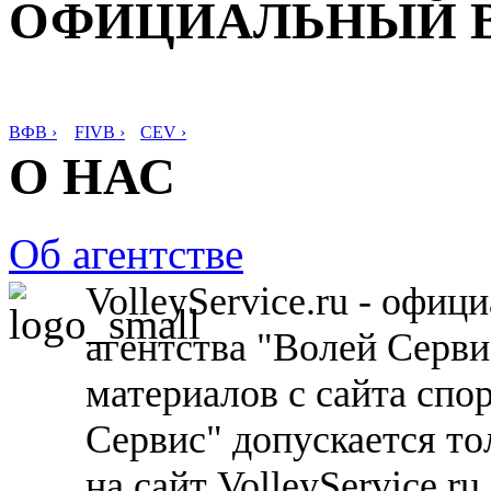
ОФИЦИАЛЬНЫЙ 
ВФВ ›
FIVB ›
CEV ›
О НАС
Об агентстве
VolleyService.ru - офи
агентства "Волей Серв
материалов с сайта спо
Сервис" допускается то
на сайт VolleyService.r