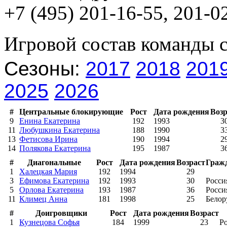
+7 (495) 201-16-55, 201-0
Игровой состав команды 
Сезоны:
2017
2018
201
2025
2026
#
Центральные блокирующие
Рост
Дата рождения
Возр
9
Енина Екатерина
192
1993
3
11
Любушкина Екатерина
188
1990
3
13
Фетисова Ирина
190
1994
2
14
Полякова Екатерина
195
1987
3
#
Диагональные
Рост
Дата рождения
Возраст
Граж
1
Халецкая Мария
192
1994
29
3
Ефимова Екатерина
192
1993
30
Росси
5
Орлова Екатерина
193
1987
36
Росси
11
Климец Анна
181
1998
25
Белор
#
Доигровщики
Рост
Дата рождения
Возраст
1
Кузнецова Софья
184
1999
23
Р