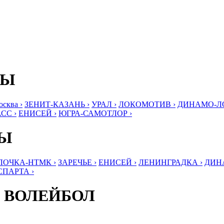
БЫ
ква ›
ЗЕНИТ-КАЗАНЬ ›
УРАЛ ›
ЛОКОМОТИВ ›
ДИНАМО-ЛО
СС ›
ЕНИСЕЙ ›
ЮГРА-САМОТЛОР ›
БЫ
ЛОЧКА-НТМК ›
ЗАРЕЧЬЕ ›
ЕНИСЕЙ ›
ЛЕНИНГРАДКА ›
ДИНА
СПАРТА ›
 ВОЛЕЙБОЛ