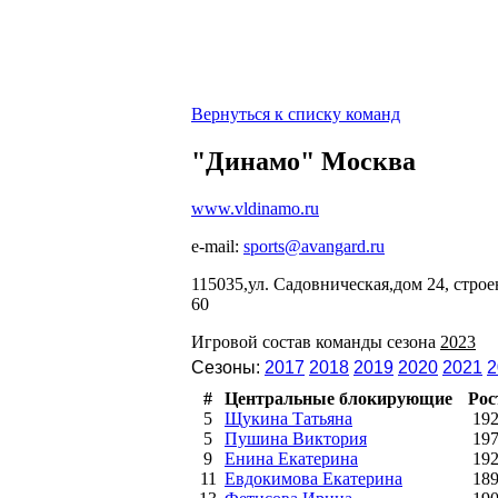
Вернуться к списку команд
"Динамо" Москва
www.vldinamo.ru
e-mail:
sports@avangard.ru
115035,ул. Садовническая,дом 24, стро
60
Игровой состав команды сезона
2023
Сезоны:
2017
2018
2019
2020
2021
2
#
Центральные блокирующие
Рос
5
Щукина Татьяна
19
5
Пушина Виктория
19
9
Енина Екатерина
19
11
Евдокимова Екатерина
18