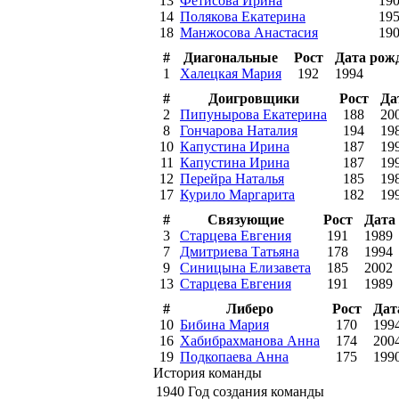
13
Фетисова Ирина
19
14
Полякова Екатерина
19
18
Манжосова Анастасия
19
#
Диагональные
Рост
Дата рож
1
Халецкая Мария
192
1994
#
Доигровщики
Рост
Да
2
Пипунырова Екатерина
188
20
8
Гончарова Наталия
194
19
10
Капустина Ирина
187
19
11
Капустина Ирина
187
19
12
Перейра Наталья
185
19
17
Курило Маргарита
182
19
#
Связующие
Рост
Дата
3
Старцева Евгения
191
1989
7
Дмитриева Татьяна
178
1994
9
Синицына Елизавета
185
2002
13
Старцева Евгения
191
1989
#
Либеро
Рост
Дат
10
Бибина Мария
170
199
16
Хабибрахманова Анна
174
200
19
Подкопаева Анна
175
199
История команды
1940
Год создания команды