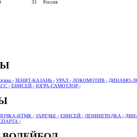
0
33
Россия
БЫ
ква ›
ЗЕНИТ-КАЗАНЬ ›
УРАЛ ›
ЛОКОМОТИВ ›
ДИНАМО-ЛО
СС ›
ЕНИСЕЙ ›
ЮГРА-САМОТЛОР ›
БЫ
ЛОЧКА-НТМК ›
ЗАРЕЧЬЕ ›
ЕНИСЕЙ ›
ЛЕНИНГРАДКА ›
ДИНА
СПАРТА ›
 ВОЛЕЙБОЛ