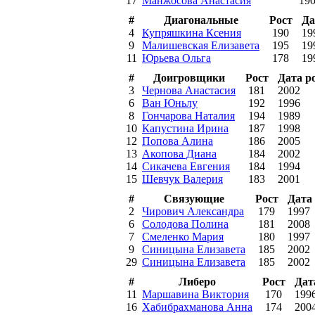
17
Манжосова Анастасия
19
#
Диагональные
Рост
Да
4
Купряшкина Ксения
190
19
9
Малишевская Елизавета
195
19
11
Юрьева Ольга
178
19
#
Доигровщики
Рост
Дата р
3
Чернова Анастасия
181
2002
6
Ван Юньлу
192
1996
8
Гончарова Наталия
194
1989
10
Капустина Ирина
187
1998
12
Попова Алина
186
2005
13
Акопова Диана
184
2002
14
Сикачева Евгения
184
1994
15
Шевчук Валерия
183
2001
#
Связующие
Рост
Дата
2
Чирович Александра
179
1997
6
Солодова Полина
181
2008
7
Смеленко Мария
180
1997
9
Синицына Елизавета
185
2002
29
Синицына Елизавета
185
2002
#
Либеро
Рост
Дат
11
Маршавина Виктория
170
199
16
Хабибрахманова Анна
174
200